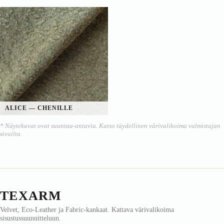
ALICE — CHENILLE
* Näytekuvat ovat suuntaa-antavia. Katso täydellinen värivalikoima valmistajan
sivuilta.
TEXARM
Velvet, Eco-Leather ja Fabric-kankaat. Kattava värivalikoima
sisustussuunnitteluun.