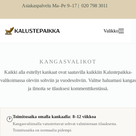
Skip
Asiakaspalvelu Ma–Pe 9–17 |
020 798 3011
to
content
Valikko
KANGASVALIKOT
Kaikki alla esitellyt kankaat ovat saatavilla kaikkiin Kalustepaikka-
valikoimassa oleviin sohviin ja vuodesohviin. Valitse haluamasi kangas
ja ilmoita se tilauksesi kommenttikentässä.
Toimitusaika omalla kankaalla: 8–12 viikkoa
🕐
Kangasvalinnalla varustettavat sohvat valmistetaan tilauksesta.
Toimitusaika on normaalia pidempi.