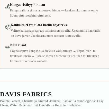
Kangas sisältyy hintaan
💰
Kangasvalinta ei nosta tuotteen hintaa — kankaan kustannus on jo
huomioitu tuotehinnoittelussa.
Kankaita ei voi tilata kotiin näytteeksi
📦
Valitse haluamasi kangas valmistajan sivuilta. Useimmilla kankailla
on kuva ja väri-/kankaasnumero suoraan tuotesivulla.
Näin tilaat
✏️
Löydä sopiva kangas alla olevista valikoimista → kopioi väri- tai
kankaasnumero → lisää se sohvan tuotesivun kenttään tai tilauksen
kommenttikenttään kassalla.
DAVIS FABRICS
Bouclé, Velvet, Chenille ja Knitted -kankaat. Saatavilla teknologioita: Easy
Clean, Water Repellent, Pet Friendly ja Recycled Polyester.