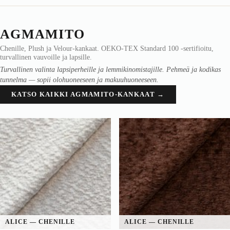
AGMAMITO
Chenille, Plush ja Velour-kankaat. OEKO-TEX Standard 100 -sertifioitu,
turvallinen vauvoille ja lapsille.
Turvallinen valinta lapsiperheille ja lemmikinomistajille. Pehmeä ja kodikas
tunnelma — sopii olohuoneeseen ja makuuhuoneeseen.
KATSO KAIKKI AGMAMITO-KANKAAT →
ALICE — CHENILLE
ALICE — CHENILLE