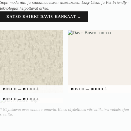
Sopii moderniin ja skandinaaviseen sisustukseen. Easy Clean ja Pet Friendly -
teknologiat helpottavat arkea.
KATSO KAIKKI DAVIS-KANKAAT →
BOSCO — BOUCLÉ
BOSCO — BOUCLÉ
BOSCO — BOUCLÉ
* Näytekuvat ovat suuntaa-antavia. Katso täydellinen värivalikoima valmistajan
sivuilta.