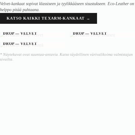
Velvet-kankaat sopivat klassiseen ja tyylikkääseen sisustukseen. Eco-Leather on
helppo pitää puhtaana.
KATSO KAIKKI TEXARM-KANKAAT →
DROP — VELVET
DROP — VELVET
DROP — VELVET
* Näytekuvat ovat suuntaa-antavia. Katso täydellinen värivalikoima valmistajan
sivuilta.