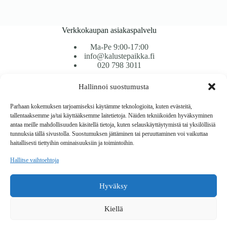
Verkkokaupan asiakaspalvelu
Ma-Pe 9:00-17:00
info@kalustepaikka.fi
020 798 3011
Hallinnoi suostumusta
Tavarantoimitus / Maksutavat
Toimitustavat
Parhaan kokemuksen tarjoamiseksi käytämme teknologioita, kuten evästeitä,
Maksutavat
tallentaaksemme ja/tai käyttääksemme laitetietoja. Näiden tekniikoiden hyväksyminen
Vaihto ja palautus
antaa meille mahdollisuuden käsitellä tietoja, kuten selauskäyttäytymistä tai yksilöllisiä
Reklamaatiot
tunnuksia tällä sivustolla. Suostumuksen jättäminen tai peruuttaminen voi vaikuttaa
haitallisesti tiettyihin ominaisuuksiin ja toimintoihin.
Tietoa
Hallitse vaihtoehtoja
Meistä
Rekisteri- ja tietosuojaseloste
Hyväksy
Copyright © 2026 Kalustepaikka
Kiellä
Verkkokauppa
Verkkokumppani Gramet