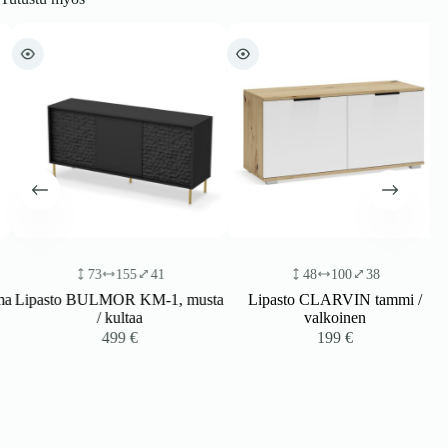
73
155
41
48
100
38
a
Lipasto BULMOR KM-1, musta
Lipasto CLARVIN tammi /
/ kultaa
valkoinen
499
€
199
€