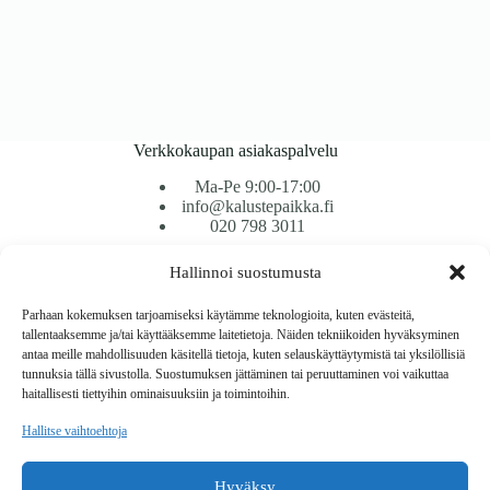
Verkkokaupan asiakaspalvelu
Ma-Pe 9:00-17:00
info@kalustepaikka.fi
020 798 3011
Hallinnoi suostumusta
Tavarantoimitus / Maksutavat
Toimitustavat
Parhaan kokemuksen tarjoamiseksi käytämme teknologioita, kuten evästeitä,
Maksutavat
tallentaaksemme ja/tai käyttääksemme laitetietoja. Näiden tekniikoiden hyväksyminen
Vaihto ja palautus
antaa meille mahdollisuuden käsitellä tietoja, kuten selauskäyttäytymistä tai yksilöllisiä
Reklamaatiot
tunnuksia tällä sivustolla. Suostumuksen jättäminen tai peruuttaminen voi vaikuttaa
haitallisesti tiettyihin ominaisuuksiin ja toimintoihin.
Tietoa
Hallitse vaihtoehtoja
Meistä
Rekisteri- ja tietosuojaseloste
Hyväksy