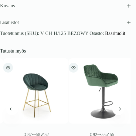
Kuvaus
Lisätiedot
Tuotetunnus (SKU):
V-CH-H/125-BEŻOWY
Osasto:
Baarituolit
Tutustu myös
87
58
52
92
55
55