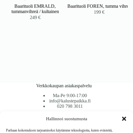
Baarituoli EMRALD,
Baarituoli FOREN, tumma vihreä
tummanvihreä / kultainen
199
€
249
€
Verkkokaupan asiakaspalvelu
Ma-Pe 9:00-17:00
info@kalustepaikka.fi
020 798 3011
Hallinnoi suostumusta
Tavarantoimitus / Maksutavat
Toimitustavat
Parhaan kokemuksen tarjoamiseksi käytämme teknologioita, kuten evästeitä,