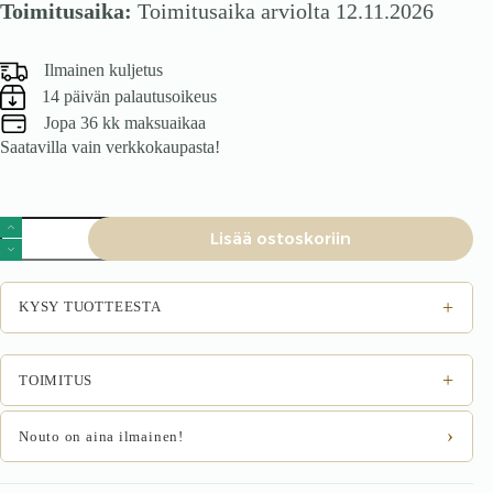
Toimitusaika:
Toimitusaika arviolta 12.11.2026
Ilmainen kuljetus
14 päivän palautusoikeus
Jopa 36 kk maksuaikaa
Saatavilla vain verkkokaupasta!
Baarituoli
Lisää ostoskoriin
CINDRA,
musta
/
beige
+
KYSY TUOTTEESTA
määrä
+
TOIMITUS
›
Nouto on aina ilmainen!