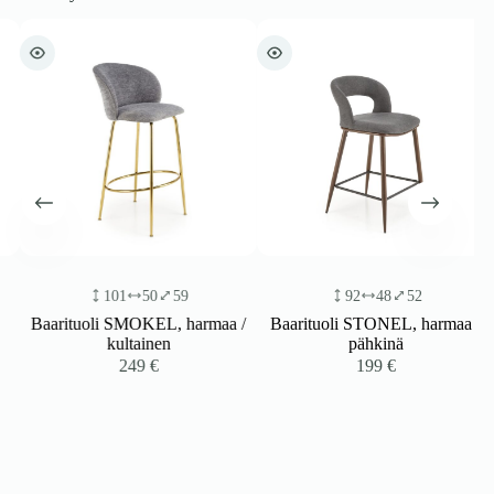
101
50
59
92
48
52
Baarituoli SMOKEL, harmaa /
Baarituoli STONEL, harmaa /
kultainen
pähkinä
249
€
199
€