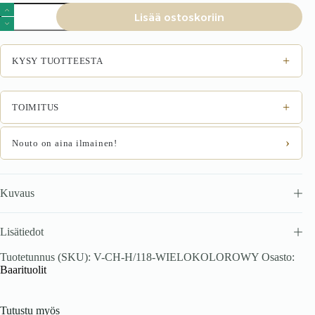
Baarituoli
Lisää ostoskoriin
PRISMA,
monivärinen
määrä
+
KYSY TUOTTEESTA
+
TOIMITUS
›
Nouto on aina ilmainen!
Kuvaus
Lisätiedot
Tuotetunnus (SKU):
V-CH-H/118-WIELOKOLOROWY
Osasto:
Baarituolit
Tutustu myös