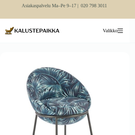
Skip
Asiakaspalvelu Ma–Pe 9–17 |
020 798 3011
to
content
Valikko