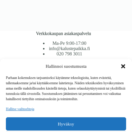
Verkkokaupan asiakaspalvelu
Ma-Pe 9:00-17:00
info@kalustepaikka.fi
020 798 3011
Hallinnoi suostumusta
Tavarantoimitus / Maksutavat
Toimitustavat
Parhaan kokemuksen tarjoamiseksi käytämme teknologioita, kuten evästeitä,
Maksutavat
tallentaaksemme ja/tai käyttääksemme laitetietoja. Näiden tekniikoiden hyväksyminen
Vaihto ja palautus
antaa meille mahdollisuuden käsitellä tietoja, kuten selauskäyttäytymistä tai yksilöllisiä
Reklamaatiot
tunnuksia tällä sivustolla. Suostumuksen jättäminen tai peruuttaminen voi vaikuttaa
haitallisesti tiettyihin ominaisuuksiin ja toimintoihin.
Tietoa
Hallitse vaihtoehtoja
Meistä
Rekisteri- ja tietosuojaseloste
Hyväksy
Copyright © 2026 Kalustepaikka