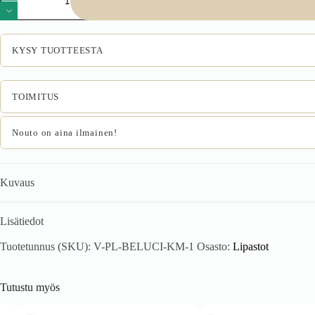
cashmere
määrä
KYSY TUOTTEESTA
TOIMITUS
Nouto on aina ilmainen!
Kuvaus
Lisätiedot
Tuotetunnus (SKU):
V-PL-BELUCI-KM-1
Osasto:
Lipastot
Tutustu myös