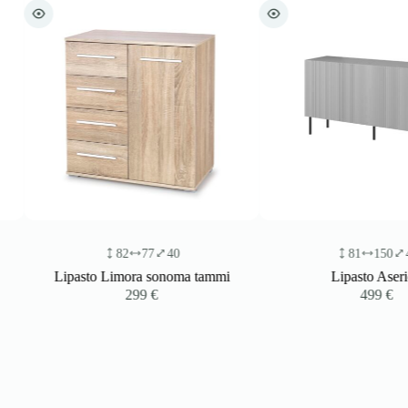
82
77
40
81
150
42
Lipasto Limora sonoma tammi
Lipasto Aserion
299
€
499
€