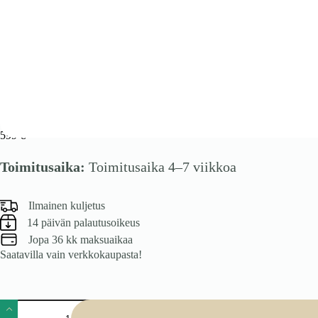
Lipasto Beluci cashmere
599
€
Toimitusaika:
Toimitusaika 4–7 viikkoa
Ilmainen kuljetus
14 päivän palautusoikeus
Jopa 36 kk maksuaikaa
Saatavilla vain verkkokaupasta!
Lipasto
Beluci