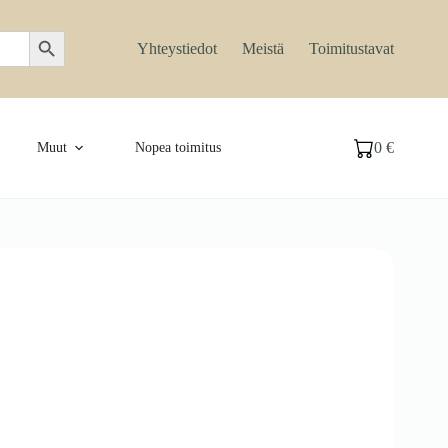
Search Button
Yhteystiedot
Meistä
Toimitustavat
0
€
Muut
Nopea toimitus
Ostoskori