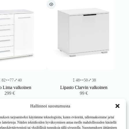
77
40
48
50
38
ima valkoinen
Lipasto Clarvin valkoinen
99
€
99
€
Hallinnoi suostumusta
ksen tarjoamiseksi käytämme teknologioita, kuten evästeitä, tallentaaksemme ja/tai
laitetietoja. Näiden tekniikoiden hyväksyminen antaa meille mahdollisuuden käsitellä
 selauskäyttäytymistä tai yksilöllisiä tunnuksia tällä sivustolla. Suostumuksen jättäminen