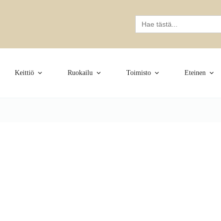
Search
for:
Keittiö
Ruokailu
Toimisto
Eteinen