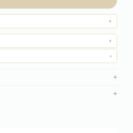
+
+
›