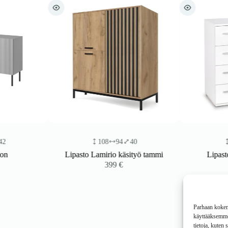
108
94
40
82
Lipasto Lamirio käsityö tammi
Lipasto L
399
€
2
Parhaan kokemu
käyttääksemme 
tietoja, kuten