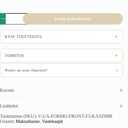
FORMO
Lisää ostoskoriin
-
F3
esipaneeli
peili
+
KYSY TUOTTEESTA
MODULAARSE
KAPISÜSTEEMI
varten
-
+
TOIMITUS
kašmiir
määrä
›
Nouto on aina ilmainen!
Kuvaus
Lisätiedot
Tuotetunnus (SKU):
V-UA-FORMO-FRONT-F3-KASZMIR
Osastot:
Makuuhuone
,
Vaatekaapit