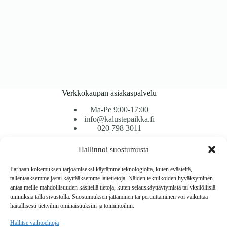
Verkkokaupan asiakaspalvelu
Ma-Pe 9:00-17:00
info@kalustepaikka.fi
020 798 3011
Hallinnoi suostumusta
Tavarantoimitus / Maksutavat
Toimitustavat
Parhaan kokemuksen tarjoamiseksi käytämme teknologioita, kuten evästeitä,
Maksutavat
tallentaaksemme ja/tai käyttääksemme laitetietoja. Näiden tekniikoiden hyväksyminen
Vaihto ja palautus
antaa meille mahdollisuuden käsitellä tietoja, kuten selauskäyttäytymistä tai yksilöllisiä
Reklamaatiot
tunnuksia tällä sivustolla. Suostumuksen jättäminen tai peruuttaminen voi vaikuttaa
haitallisesti tiettyihin ominaisuuksiin ja toimintoihin.
Tietoa
Hallitse vaihtoehtoja