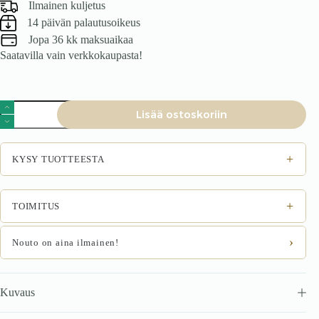
Ilmainen kuljetus
14 päivän palautusoikeus
Jopa 36 kk maksuaikaa
Saatavilla vain verkkokaupasta!
GIDOR
Lisää ostoskoriin
nojatuoli,
harmaa
määrä
+
KYSY TUOTTEESTA
+
TOIMITUS
›
Nouto on aina ilmainen!
Kuvaus