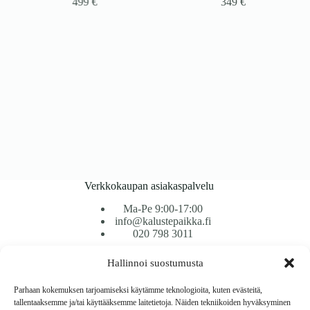
499
€
349
€
Verkkokaupan asiakaspalvelu
Ma-Pe 9:00-17:00
info@kalustepaikka.fi
020 798 3011
Hallinnoi suostumusta
Tavarantoimitus / Maksutavat
Toimitustavat
Parhaan kokemuksen tarjoamiseksi käytämme teknologioita, kuten evästeitä,
Maksutavat
tallentaaksemme ja/tai käyttääksemme laitetietoja. Näiden tekniikoiden hyväksyminen