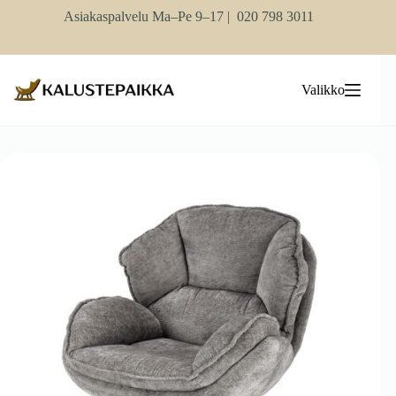
Skip
Asiakaspalvelu Ma–Pe 9–17 |
020 798 3011
to
content
Valikko