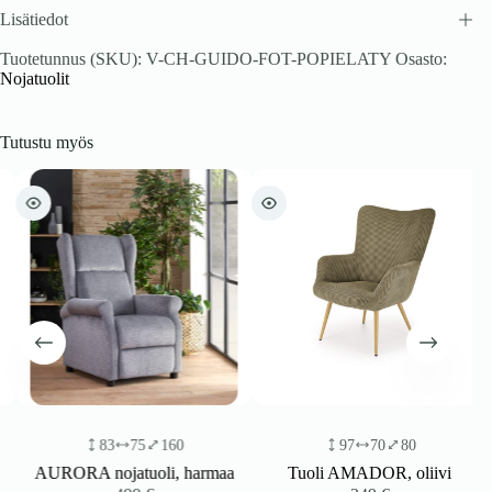
Lisätiedot
Tuotetunnus (SKU):
V-CH-GUIDO-FOT-POPIELATY
Osasto:
Nojatuolit
Tutustu myös
83
75
160
97
70
80
AURORA nojatuoli, harmaa
Tuoli AMADOR, oliivi