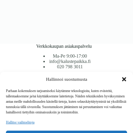
Verkkokaupan asiakaspalvelu
Ma-Pe 9:00-17:00
info@kalustepaikka.fi
020 798 3011
Hallinnoi suostumusta
Tavarantoimitus / Maksutavat
Toimitustavat
Parhaan kokemuksen tarjoamiseksi käytämme teknologioita, kuten evästeitä,
Maksutavat
tallentaaksemme ja/tai käyttääksemme laitetietoja. Näiden tekniikoiden hyväksyminen
Vaihto ja palautus
antaa meille mahdollisuuden käsitellä tietoja, kuten selauskäyttäytymistä tai yksilöllisiä
Reklamaatiot
tunnuksia tällä sivustolla. Suostumuksen jättäminen tai peruuttaminen voi vaikuttaa
haitallisesti tiettyihin ominaisuuksiin ja toimintoihin.
Tietoa
Hallitse vaihtoehtoja
Meistä