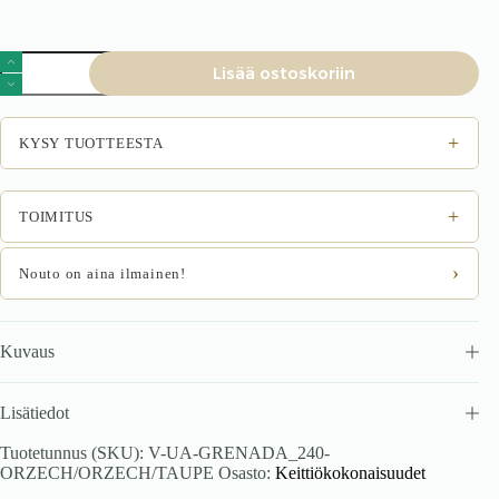
GRENADA
Lisää ostoskoriin
240
keittiökompleksi,
pähkinäpuu,
pähkinäpuu
+
KYSY TUOTTEESTA
franklin/taupe
määrä
+
TOIMITUS
›
Nouto on aina ilmainen!
Kuvaus
Lisätiedot
Tuotetunnus (SKU):
V-UA-GRENADA_240-
ORZECH/ORZECH/TAUPE
Osasto:
Keittiökokonaisuudet