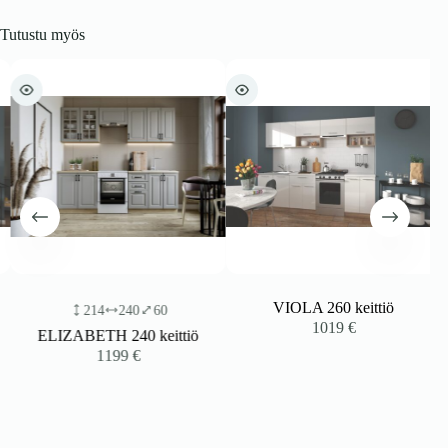
Tutustu myös
VIOLA 260 keittiö
214
240
60
1019
€
ELIZABETH 240 keittiö
1199
€