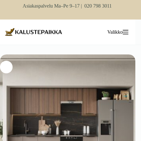
Skip
Asiakaspalvelu Ma–Pe 9–17 |
020 798 3011
to
content
Valikko