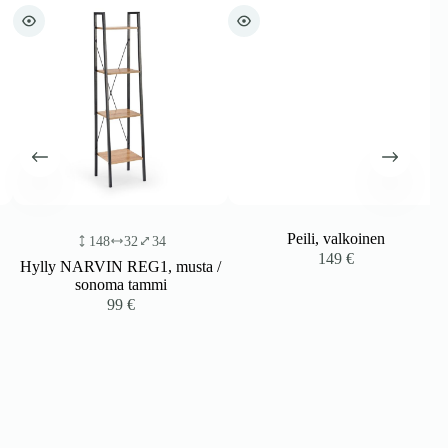
Peili, valkoinen
148
32
34
149
€
Hylly NARVIN REG1, musta /
sonoma tammi
99
€