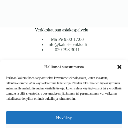
Verkkokaupan asiakaspalvelu
Ma-Pe 9:00-17:00
info@kalustepaikka.fi
020 798 3011
Tavarantoimitus / Maksutavat
Hallinnoi suostumusta
Toimitustavat
Maksutavat
Parhaan kokemuksen tarjoamiseksi käytämme teknologioita, kuten evästeitä,
Vaihto ja palautus
tallentaaksemme ja/tai käyttääksemme laitetietoja. Näiden tekniikoiden hyväksyminen
Reklamaatiot
antaa meille mahdollisuuden käsitellä tietoja, kuten selauskäyttäytymistä tai yksilöllisiä
tunnuksia tällä sivustolla. Suostumuksen jättäminen tai peruuttaminen voi vaikuttaa
haitallisesti tiettyihin ominaisuuksiin ja toimintoihin.
Tietoa
Meistä
Rekisteri- ja tietosuojaseloste
Hyväksy
Copyright © 2026 Kalustepaikka