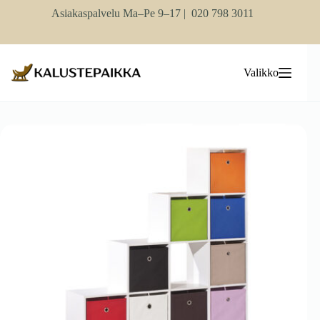
Skip
Asiakaspalvelu Ma–Pe 9–17 |
020 798 3011
to
content
Valikko