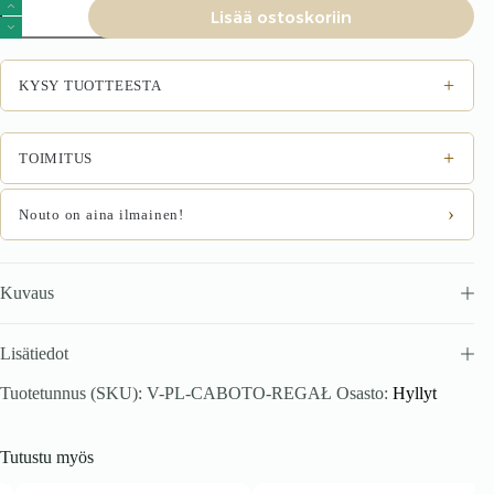
Hylly
Lisää ostoskoriin
CIABATA,
valkoinen
määrä
+
KYSY TUOTTEESTA
+
TOIMITUS
›
Nouto on aina ilmainen!
Kuvaus
Lisätiedot
Tuotetunnus (SKU):
V-PL-CABOTO-REGAŁ
Osasto:
Hyllyt
Tutustu myös