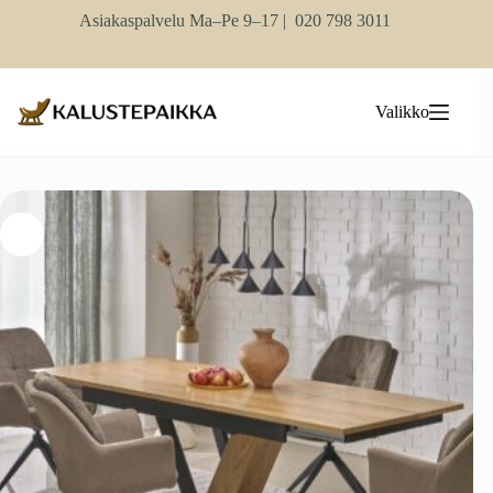
Skip
Asiakaspalvelu Ma–Pe 9–17 |
020 798 3011
to
content
Valikko