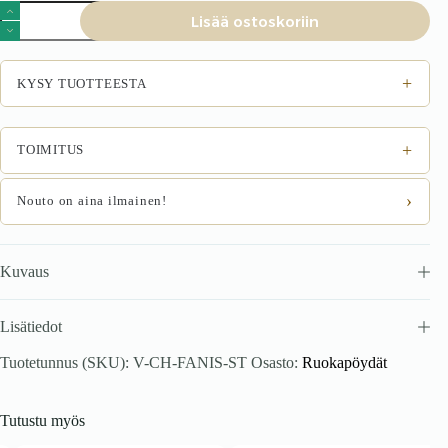
Jatkaettava
Lisää ostoskoriin
ruokapöytä
FANIS,
luonnollinen
/
+
KYSY TUOTTEESTA
musta
määrä
+
TOIMITUS
›
Nouto on aina ilmainen!
Kuvaus
Lisätiedot
Tuotetunnus (SKU):
V-CH-FANIS-ST
Osasto:
Ruokapöydät
Tutustu myös