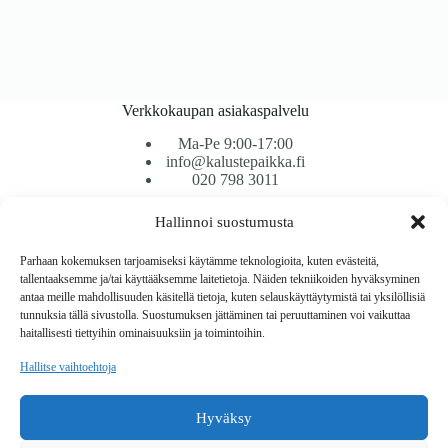
Verkkokaupan asiakaspalvelu
Ma-Pe 9:00-17:00
info@kalustepaikka.fi
020 798 3011
Hallinnoi suostumusta
Tavarantoimitus / Maksutavat
Toimitustavat
Parhaan kokemuksen tarjoamiseksi käytämme teknologioita, kuten evästeitä,
Maksutavat
tallentaaksemme ja/tai käyttääksemme laitetietoja. Näiden tekniikoiden hyväksyminen
Vaihto ja palautus
antaa meille mahdollisuuden käsitellä tietoja, kuten selauskäyttäytymistä tai yksilöllisiä
Reklamaatiot
tunnuksia tällä sivustolla. Suostumuksen jättäminen tai peruuttaminen voi vaikuttaa
haitallisesti tiettyihin ominaisuuksiin ja toimintoihin.
Tietoa
Hallitse vaihtoehtoja
Meistä
Rekisteri- ja tietosuojaseloste
Hyväksy
Copyright © 2026 Kalustepaikka