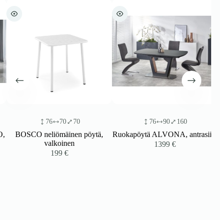
76
70
70
76
90
160
BOSCO neliömäinen pöytä,
Ruokapöytä ALVONA, antrasiitti
valkoinen
1399
€
199
€