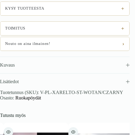
–
musta
+
KYSY TUOTTEESTA
/
tammijäljitelmä
määrä
+
TOIMITUS
›
Nouto on aina ilmainen!
Kuvaus
Lisätiedot
Tuotetunnus (SKU):
V-PL-XARELTO-ST-WOTAN/CZARNY
Osasto:
Ruokapöydät
Tutustu myös