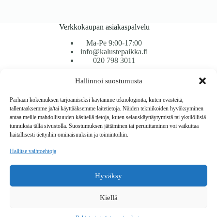
Verkkokaupan asiakaspalvelu
Ma-Pe 9:00-17:00
info@kalustepaikka.fi
020 798 3011
Hallinnoi suostumusta
Tavarantoimitus / Maksutavat
Toimitustavat
Parhaan kokemuksen tarjoamiseksi käytämme teknologioita, kuten evästeitä,
Maksutavat
tallentaaksemme ja/tai käyttääksemme laitetietoja. Näiden tekniikoiden hyväksyminen
Vaihto ja palautus
antaa meille mahdollisuuden käsitellä tietoja, kuten selauskäyttäytymistä tai yksilöllisiä
Reklamaatiot
tunnuksia tällä sivustolla. Suostumuksen jättäminen tai peruuttaminen voi vaikuttaa
haitallisesti tiettyihin ominaisuuksiin ja toimintoihin.
Tietoa
Hallitse vaihtoehtoja
Meistä
Rekisteri- ja tietosuojaseloste
Hyväksy
Copyright © 2026 Kalustepaikka
Kiellä
Verkkokauppa
Verkkokumppani Gramet