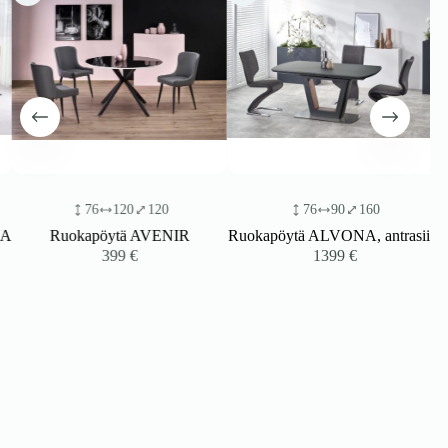
76
120
120
76
90
160
Ruokapöytä AVENIR
Ruokapöytä ALVONA, antrasiitti
399
€
1399
€