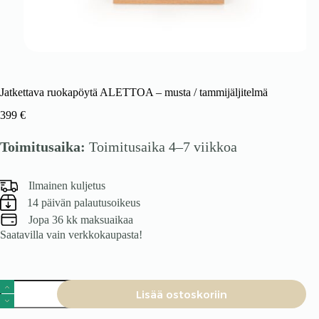
Jatkettava ruokapöytä ALETTOA – musta / tammijäljitelmä
399
€
Toimitusaika:
Toimitusaika 4–7 viikkoa
Ilmainen kuljetus
14 päivän palautusoikeus
Jopa 36 kk maksuaikaa
Saatavilla vain verkkokaupasta!
Jatkettava
Lisää ostoskoriin
ruokapöytä
ALETTOA