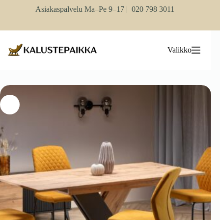
Skip
Asiakaspalvelu Ma–Pe 9–17 |
020 798 3011
to
content
Valikko