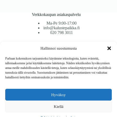
Verkkokaupan asiakaspalvelu
Ma-Pe 9:00-17:00
info@kalustepaikka.fi
020 798 3011
Tavarantoimitus / Maksutavat
Hallinnoi suostumusta
Toimitustavat
Maksutavat
Parhaan kokemuksen tarjoamiseksi käytämme teknologioita, kuten evästeitä,
Vaihto ja palautus
tallentaaksemme ja/tai käyttääksemme laitetietoja. Näiden tekniikoiden hyväksyminen
Reklamaatiot
antaa meille mahdollisuuden käsitellä tietoja, kuten selauskäyttäytymistä tai yksilöllisiä
tunnuksia tällä sivustolla. Suostumuksen jättäminen tai peruuttaminen voi vaikuttaa
haitallisesti tiettyihin ominaisuuksiin ja toimintoihin.
Tietoa
Meistä
Rekisteri- ja tietosuojaseloste
Hyväksy
Copyright © 2026 Kalustepaikka
Kiellä
Verkkokauppa
Verkkokumppani Gramet