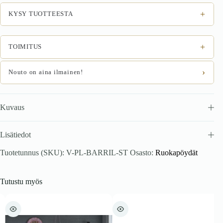
tammi
/
+
KYSY TUOTTEESTA
musta
määrä
+
TOIMITUS
›
Nouto on aina ilmainen!
Kuvaus
Lisätiedot
Tuotetunnus (SKU):
V-PL-BARRIL-ST
Osasto:
Ruokapöydät
Tutustu myös