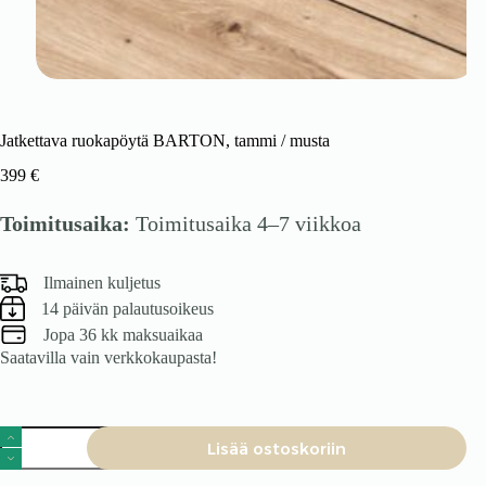
Jatkettava ruokapöytä BARTON, tammi / musta
399
€
Toimitusaika:
Toimitusaika 4–7 viikkoa
Ilmainen kuljetus
14 päivän palautusoikeus
Jopa 36 kk maksuaikaa
Saatavilla vain verkkokaupasta!
Jatkettava
Lisää ostoskoriin
ruokapöytä
BARTON,