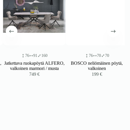
76
91
160
76
70
70
Jatkettava ruokapöytä ALFERO,
BOSCO neliömäinen pöytä,
valkoinen marmori / musta
valkoinen
749
€
199
€