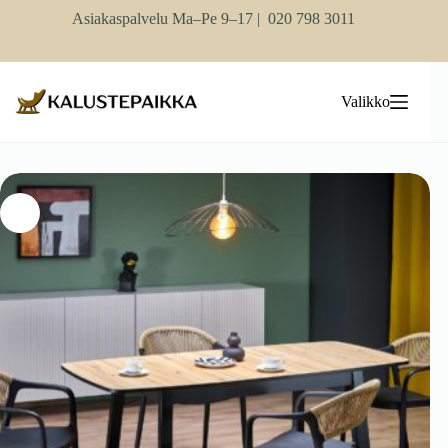
Skip
Asiakaspalvelu Ma–Pe 9–17 |
020 798 3011
to
content
Valikko