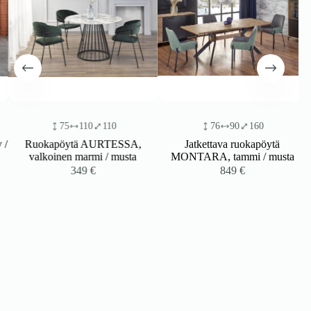
75
110
110
76
90
160
Ruokapöytä AURTESSA,
Jatkettava ruokapöytä
valkoinen marmi / musta
MONTARA, tammi / musta
349
€
849
€