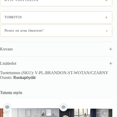
/
musta
määrä
+
TOIMITUS
›
Nouto on aina ilmainen!
Kuvaus
Lisätiedot
Tuotetunnus (SKU):
V-PL-BRANDON-ST-WOTAN/CZARNY
Osasto:
Ruokapöydät
Tutustu myös