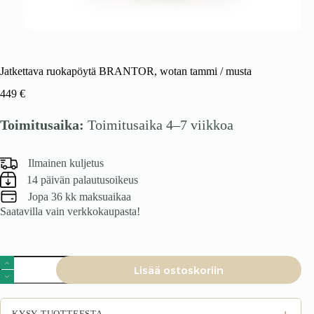
Jatkettava ruokapöytä BRANTOR, wotan tammi / musta
449
€
Toimitusaika:
Toimitusaika 4–7 viikkoa
Ilmainen kuljetus
14 päivän palautusoikeus
Jopa 36 kk maksuaikaa
Saatavilla vain verkkokaupasta!
Jatkettava
Lisää ostoskoriin
ruokapöytä
BRANTOR,
wotan
tammi
+
KYSY TUOTTEESTA