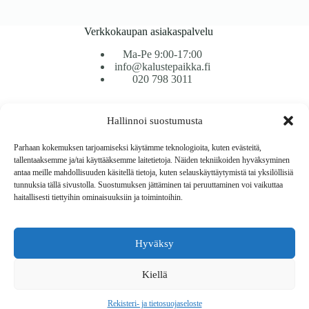
Verkkokaupan asiakaspalvelu
Ma-Pe 9:00-17:00
info@kalustepaikka.fi
020 798 3011
Tavarantoimitus / Maksutavat
Hallinnoi suostumusta
Toimitustavat
Maksutavat
Parhaan kokemuksen tarjoamiseksi käytämme teknologioita, kuten evästeitä,
Vaihto ja palautus
tallentaaksemme ja/tai käyttääksemme laitetietoja. Näiden tekniikoiden hyväksyminen
Reklamaatiot
antaa meille mahdollisuuden käsitellä tietoja, kuten selauskäyttäytymistä tai yksilöllisiä
tunnuksia tällä sivustolla. Suostumuksen jättäminen tai peruuttaminen voi vaikuttaa
haitallisesti tiettyihin ominaisuuksiin ja toimintoihin.
Tietoa
Meistä
Rekisteri- ja tietosuojaseloste
Hyväksy
Copyright © 2026 Kalustepaikka
Kiellä
Verkkokauppa
Verkkokumppani Gramet
Rekisteri- ja tietosuojaseloste