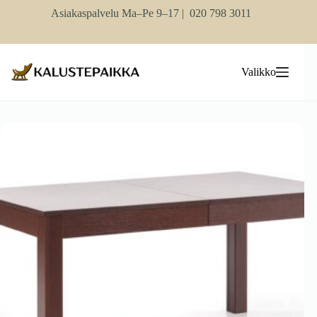
Skip
Asiakaspalvelu Ma–Pe 9–17 |
020 798 3011
to
content
Valikko