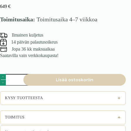
649
€
Toimitusaika:
Toimitusaika 4–7 viikkoa
Ilmainen kuljetus
14 päivän palautusoikeus
Jopa 36 kk maksuaikaa
Saatavilla vain verkkokaupasta!
Jatkettava
Lisää ostoskoriin
ruokapöytä
SEVERO,
tumma
pähkinä
+
KYSY TUOTTEESTA
määrä
+
TOIMITUS