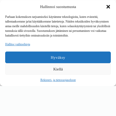
Hallinnoi suostumusta
Tavarantoimitus / Maksutavat
Toimitustavat
Parhaan kokemuksen tarjoamiseksi käytämme teknologioita, kuten evästeitä,
Maksutavat
tallentaaksemme ja/tai käyttääksemme laitetietoja. Näiden tekniikoiden hyväksyminen
Vaihto ja palautus
antaa meille mahdollisuuden käsitellä tietoja, kuten selauskäyttäytymistä tai yksilöllisiä
Reklamaatiot
tunnuksia tällä sivustolla. Suostumuksen jättäminen tai peruuttaminen voi vaikuttaa
haitallisesti tiettyihin ominaisuuksiin ja toimintoihin.
Tietoa
Hallitse vaihtoehtoja
Meistä
Rekisteri- ja tietosuojaseloste
Hyväksy
Copyright © 2026 Kalustepaikka
Kiellä
Verkkokauppa
Verkkokumppani Gramet
Rekisteri- ja tietosuojaseloste
Ostoskori