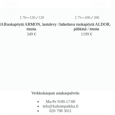
76
120
120
75
100
200
A
Ruokapöytä ARMON, lastulevy /
Jatkettava ruokapöytä ALDORA,
musta
pähkinä / musta
349
€
1199
€
Verkkokaupan asiakaspalvelu
Ma-Pe 9:00-17:00
info@kalustepaikka.fi
020 798 3011