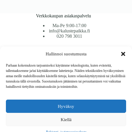
Verkkokaupan asiakaspalvelu
Ma-Pe 9:00-17:00
info@kalustepaikka.fi
020 798 3011
Tavarantoimitus / Maksutavat
Hallinnoi suostumusta
Toimitustavat
Maksutavat
Parhaan kokemuksen tarjoamiseksi käytämme teknologioita, kuten evästeitä,
Vaihto ja palautus
tallentaaksemme ja/tai käyttääksemme laitetietoja. Näiden tekniikoiden hyväksyminen
Reklamaatiot
antaa meille mahdollisuuden käsitellä tietoja, kuten selauskäyttäytymistä tai yksilöllisiä
tunnuksia tällä sivustolla. Suostumuksen jättäminen tai peruuttaminen voi vaikuttaa
haitallisesti tiettyihin ominaisuuksiin ja toimintoihin.
Tietoa
Meistä
Rekisteri- ja tietosuojaseloste
Hyväksy
Copyright © 2026 Kalustepaikka
Kiellä
Verkkokauppa
Verkkokumppani Gramet