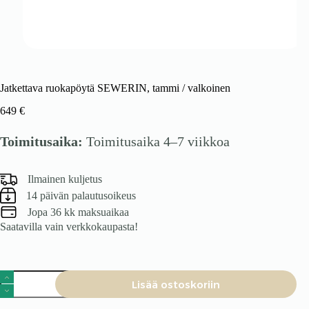
Jatkettava ruokapöytä SEWERIN, tammi / valkoinen
649
€
Toimitusaika:
Toimitusaika 4–7 viikkoa
Ilmainen kuljetus
14 päivän palautusoikeus
Jopa 36 kk maksuaikaa
Saatavilla vain verkkokaupasta!
Jatkettava
Lisää ostoskoriin
ruokapöytä
SEWERIN,