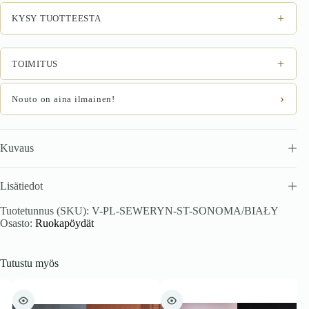
tammi
/
+
KYSY TUOTTEESTA
valkoinen
määrä
+
TOIMITUS
›
Nouto on aina ilmainen!
Kuvaus
Lisätiedot
Tuotetunnus (SKU):
V-PL-SEWERYN-ST-SONOMA/BIAŁY
Osasto:
Ruokapöydät
Tutustu myös