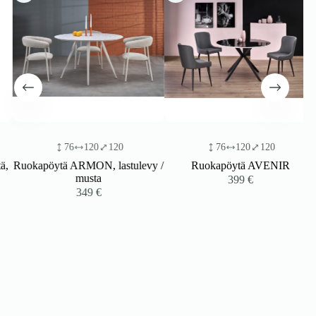
76
120
120
76
120
120
Ruokapöytä ARMON, lastulevy /
Ruokapöytä AVENIR
musta
399
€
349
€