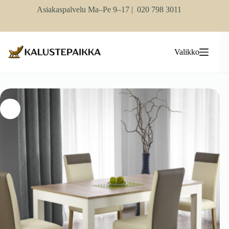
Skip
Asiakaspalvelu Ma–Pe 9–17 |
020 798 3011
to
content
Valikko