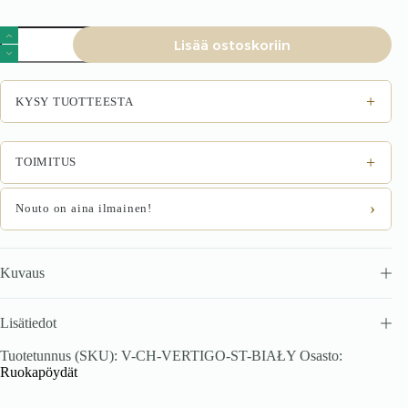
Jatkettava
Lisää ostoskoriin
ruokapöytä
VERTI,
valkoinen
marmor.
+
KYSY TUOTTEESTA
määrä
+
TOIMITUS
›
Nouto on aina ilmainen!
Kuvaus
Lisätiedot
Tuotetunnus (SKU):
V-CH-VERTIGO-ST-BIAŁY
Osasto:
Ruokapöydät