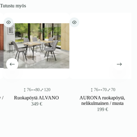
Tutustu myös
76
80
120
76
70
70
Ruokapöytä ALVANO
AURONA ruokapöytä,
nelikulmainen / musta
349
€
199
€