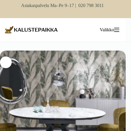
Skip
Asiakaspalvelu Ma–Pe 9–17 |
020 798 3011
to
content
Valikko