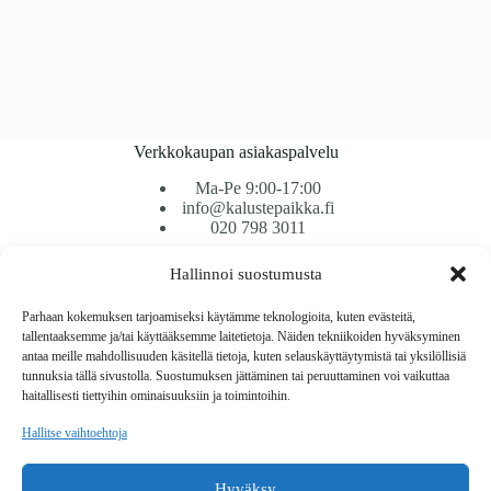
Verkkokaupan asiakaspalvelu
Ma-Pe 9:00-17:00
info@kalustepaikka.fi
020 798 3011
Hallinnoi suostumusta
Tavarantoimitus / Maksutavat
Toimitustavat
Parhaan kokemuksen tarjoamiseksi käytämme teknologioita, kuten evästeitä,
Maksutavat
tallentaaksemme ja/tai käyttääksemme laitetietoja. Näiden tekniikoiden hyväksyminen
Vaihto ja palautus
antaa meille mahdollisuuden käsitellä tietoja, kuten selauskäyttäytymistä tai yksilöllisiä
Reklamaatiot
tunnuksia tällä sivustolla. Suostumuksen jättäminen tai peruuttaminen voi vaikuttaa
haitallisesti tiettyihin ominaisuuksiin ja toimintoihin.
Tietoa
Hallitse vaihtoehtoja
Meistä
Rekisteri- ja tietosuojaseloste
Hyväksy