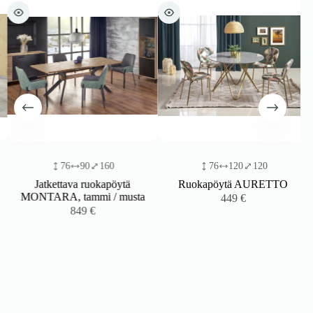
76
90
160
76
120
120
Jatkettava ruokapöytä
Ruokapöytä AURETTO
MONTARA, tammi / musta
449
€
849
€