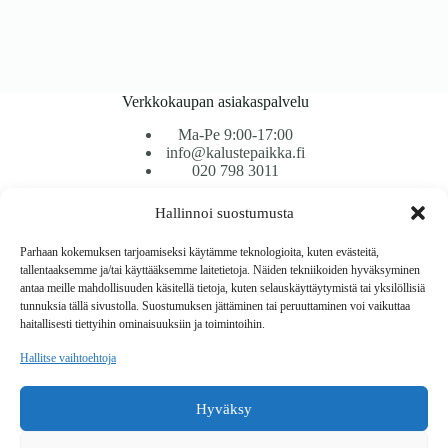
Verkkokaupan asiakaspalvelu
Ma-Pe 9:00-17:00
info@kalustepaikka.fi
020 798 3011
Hallinnoi suostumusta
Tavarantoimitus / Maksutavat
Toimitustavat
Parhaan kokemuksen tarjoamiseksi käytämme teknologioita, kuten evästeitä,
Maksutavat
tallentaaksemme ja/tai käyttääksemme laitetietoja. Näiden tekniikoiden hyväksyminen
Vaihto ja palautus
antaa meille mahdollisuuden käsitellä tietoja, kuten selauskäyttäytymistä tai yksilöllisiä
Reklamaatiot
tunnuksia tällä sivustolla. Suostumuksen jättäminen tai peruuttaminen voi vaikuttaa
haitallisesti tiettyihin ominaisuuksiin ja toimintoihin.
Tietoa
Hallitse vaihtoehtoja
Meistä
Rekisteri- ja tietosuojaseloste
Hyväksy
Copyright © 2026 Kalustepaikka