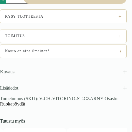
VITORINO,
musta
marmori
+
KYSY TUOTTEESTA
määrä
+
TOIMITUS
›
Nouto on aina ilmainen!
Kuvaus
Lisätiedot
Tuotetunnus (SKU):
V-CH-VITORINO-ST-CZARNY
Osasto:
Ruokapöydät
Tutustu myös