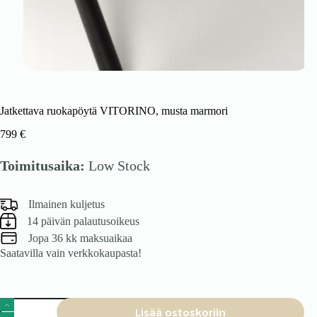
Jatkettava ruokapöytä VITORINO, musta marmori
799
€
Toimitusaika:
Low Stock
Ilmainen kuljetus
14 päivän palautusoikeus
Jopa 36 kk maksuaikaa
Saatavilla vain verkkokaupasta!
Jatkettava
Lisää ostoskoriin
ruokapöytä