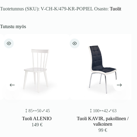
Tuotetunnus (SKU):
V-CH-K/479-KR-POPIEL
Osasto:
Tuolit
Tutustu myös
85
50
45
100
42
63
Tuoli ALENIO
Tuoli KAVIR, pakollinen /
valkoinen
149
€
99
€