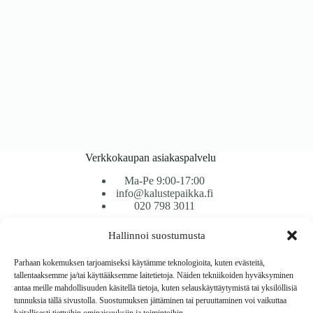
Verkkokaupan asiakaspalvelu
Ma-Pe 9:00-17:00
info@kalustepaikka.fi
020 798 3011
Hallinnoi suostumusta
Tavarantoimitus / Maksutavat
Toimitustavat
Parhaan kokemuksen tarjoamiseksi käytämme teknologioita, kuten evästeitä,
Maksutavat
tallentaaksemme ja/tai käyttääksemme laitetietoja. Näiden tekniikoiden hyväksyminen
Vaihto ja palautus
antaa meille mahdollisuuden käsitellä tietoja, kuten selauskäyttäytymistä tai yksilöllisiä
Reklamaatiot
tunnuksia tällä sivustolla. Suostumuksen jättäminen tai peruuttaminen voi vaikuttaa