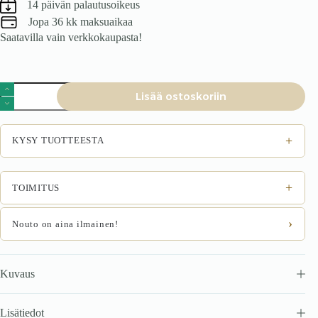
14 päivän palautusoikeus
Jopa 36 kk maksuaikaa
Saatavilla vain verkkokaupasta!
K479
Lisää ostoskoriin
tuoli
harmaa
määrä
+
KYSY TUOTTEESTA
+
TOIMITUS
›
Nouto on aina ilmainen!
Kuvaus
Lisätiedot