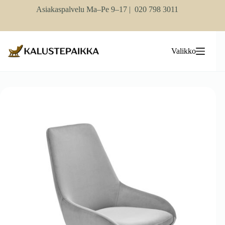
Skip
Asiakaspalvelu Ma–Pe 9–17 |
020 798 3011
to
content
Valikko