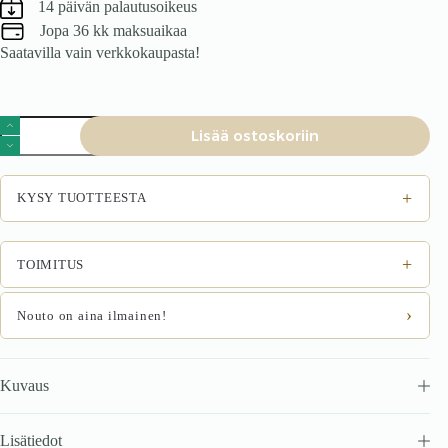
14 päivän palautusoikeus
Jopa 36 kk maksuaikaa
Saatavilla vain verkkokaupasta!
K479
Lisää ostoskoriin
tuoli
tummanvihreä
määrä
+
KYSY TUOTTEESTA
+
TOIMITUS
›
Nouto on aina ilmainen!
Kuvaus
Lisätiedot