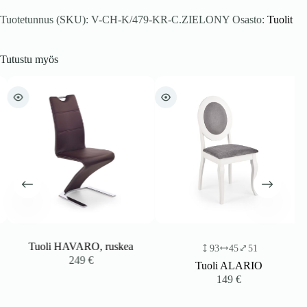
Tuotetunnus (SKU):
V-CH-K/479-KR-C.ZIELONY
Osasto:
Tuolit
Tutustu myös
Tuoli HAVARO, ruskea
93
45
51
249
€
Tuoli ALARIO
149
€