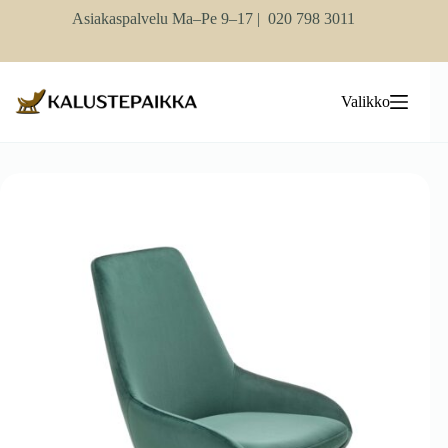
Skip
Asiakaspalvelu Ma–Pe 9–17 |
020 798 3011
to
content
Valikko