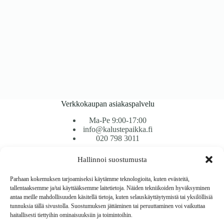
Verkkokaupan asiakaspalvelu
Ma-Pe 9:00-17:00
info@kalustepaikka.fi
020 798 3011
Hallinnoi suostumusta
Tavarantoimitus / Maksutavat
Toimitustavat
Parhaan kokemuksen tarjoamiseksi käytämme teknologioita, kuten evästeitä,
Maksutavat
tallentaaksemme ja/tai käyttääksemme laitetietoja. Näiden tekniikoiden hyväksyminen
Vaihto ja palautus
antaa meille mahdollisuuden käsitellä tietoja, kuten selauskäyttäytymistä tai yksilöllisiä
Reklamaatiot
tunnuksia tällä sivustolla. Suostumuksen jättäminen tai peruuttaminen voi vaikuttaa
haitallisesti tiettyihin ominaisuuksiin ja toimintoihin.