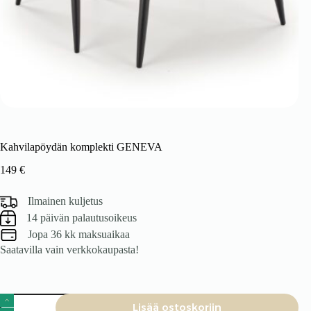
Kahvilapöydän komplekti GENEVA
149
€
Ilmainen kuljetus
14 päivän palautusoikeus
Jopa 36 kk maksuaikaa
Saatavilla vain verkkokaupasta!
Kahvilapöydän
Lisää ostoskoriin
komplekti