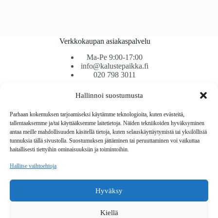
Verkkokaupan asiakaspalvelu
Ma-Pe 9:00-17:00
info@kalustepaikka.fi
020 798 3011
Hallinnoi suostumusta
Tavarantoimitus / Maksutavat
Toimitustavat
Parhaan kokemuksen tarjoamiseksi käytämme teknologioita, kuten evästeitä,
Maksutavat
tallentaaksemme ja/tai käyttääksemme laitetietoja. Näiden tekniikoiden hyväksyminen
Vaihto ja palautus
antaa meille mahdollisuuden käsitellä tietoja, kuten selauskäyttäytymistä tai yksilöllisiä
Reklamaatiot
tunnuksia tällä sivustolla. Suostumuksen jättäminen tai peruuttaminen voi vaikuttaa
haitallisesti tiettyihin ominaisuuksiin ja toimintoihin.
Tietoa
Hallitse vaihtoehtoja
Kahvilapöydän komplekti GENEVA
Meistä
Lisää ostoskoriin
149
€
Rekisteri- ja tietosuojaseloste
Hyväksy
Copyright © 2026 Kalustepaikka
Kiellä