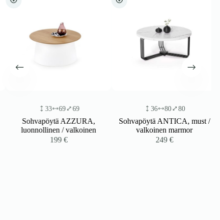
33
69
69
36
80
80
Sohvapöytä AZZURA,
Sohvapöytä ANTICA, must /
luonnollinen / valkoinen
valkoinen marmor
199
€
249
€