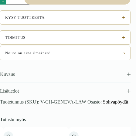
GENEVA
määrä
+
KYSY TUOTTEESTA
+
TOIMITUS
›
Nouto on aina ilmainen!
Kuvaus
Lisätiedot
Tuotetunnus (SKU):
V-CH-GENEVA-LAW
Osasto:
Sohvapöydät
Tutustu myös