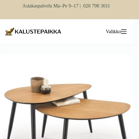
Skip
Asiakaspalvelu Ma–Pe 9–17 |
020 798 3011
to
content
Valikko