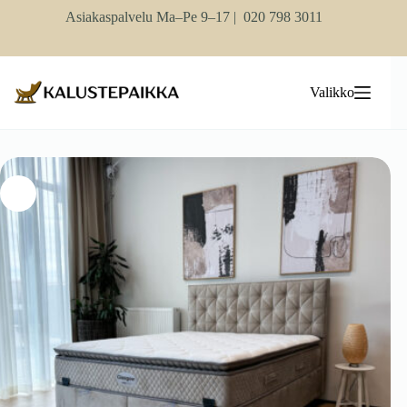
Skip
Asiakaspalvelu Ma–Pe 9–17 |
020 798 3011
to
content
Valikko