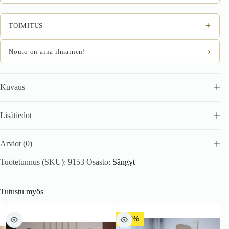
+
TOIMITUS
›
Nouto on aina ilmainen!
Kuvaus
Lisätiedot
Arviot (0)
Tuotetunnus (SKU):
9153
Osasto:
Sängyt
Tutustu myös
-10%