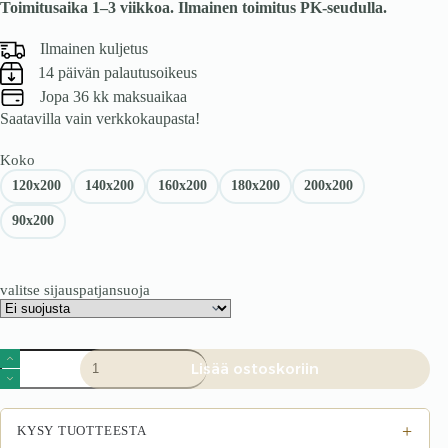
Toimitusaika 1–3 viikkoa. Ilmainen toimitus PK-seudulla.
Ilmainen kuljetus
14 päivän palautusoikeus
Jopa 36 kk maksuaikaa
Saatavilla vain verkkokaupasta!
Koko
120x200
140x200
160x200
180x200
200x200
90x200
valitse sijauspatjansuoja
Kontinentaalisänky
Lisää ostoskoriin
Glasgow
-
120x200
määrä
+
KYSY TUOTTEESTA