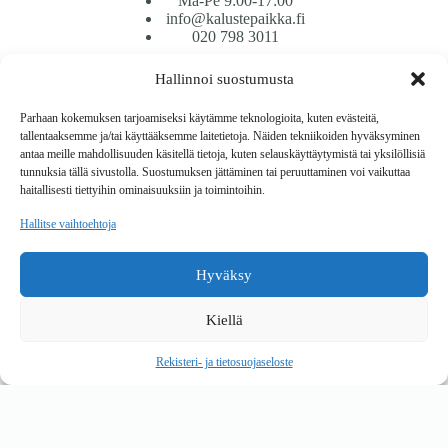
Ma-Pe 9:00-17:00
info@kalustepaikka.fi
020 798 3011
Hallinnoi suostumusta
Tavarantoimitus / Maksutavat
Toimitustavat
Parhaan kokemuksen tarjoamiseksi käytämme teknologioita, kuten evästeitä,
Maksutavat
tallentaaksemme ja/tai käyttääksemme laitetietoja. Näiden tekniikoiden hyväksyminen
Vaihto ja palautus
antaa meille mahdollisuuden käsitellä tietoja, kuten selauskäyttäytymistä tai yksilöllisiä
Reklamaatiot
tunnuksia tällä sivustolla. Suostumuksen jättäminen tai peruuttaminen voi vaikuttaa
haitallisesti tiettyihin ominaisuuksiin ja toimintoihin.
Tietoa
Hallitse vaihtoehtoja
Meistä
Rekisteri- ja tietosuojaseloste
Hyväksy
Copyright © 2026 Kalustepaikka
Kiellä
Verkkokauppa
Verkkokumppani Gramet
Rekisteri- ja tietosuojaseloste
Ostoskori