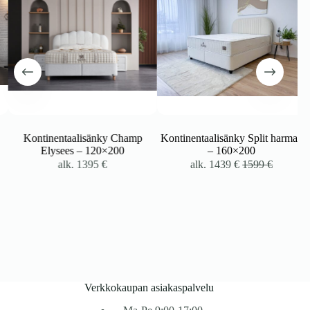
Kontinentaalisänky Champ
Kontinentaalisänky Split harmaa
Elysees – 120×200
– 160×200
alk.
1395
€
alk.
1439
€
1599
€
Verkkokaupan asiakaspalvelu