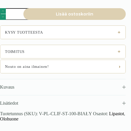
Lipasto
Lisää ostoskoriin
CLARVIN
valkoinen
määrä
+
KYSY TUOTTEESTA
+
TOIMITUS
›
Nouto on aina ilmainen!
Kuvaus
Lisätiedot
Tuotetunnus (SKU):
V-PL-CLIF-ST-100-BIAŁY
Osastot:
Lipastot
,
Olohuone