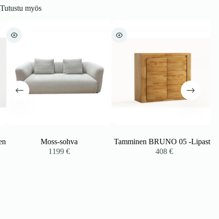
Tutustu myös
n
Moss-sohva
Tamminen BRUNO 05 -Lipasto
1199
€
408
€