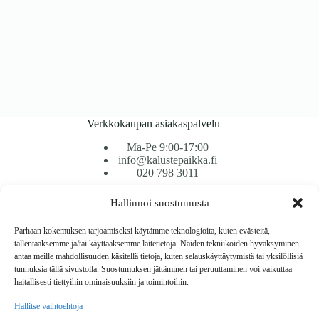
Verkkokaupan asiakaspalvelu
Ma-Pe 9:00-17:00
info@kalustepaikka.fi
020 798 3011
Hallinnoi suostumusta
Tavarantoimitus / Maksutavat
Toimitustavat
Parhaan kokemuksen tarjoamiseksi käytämme teknologioita, kuten evästeitä,
Maksutavat
tallentaaksemme ja/tai käyttääksemme laitetietoja. Näiden tekniikoiden hyväksyminen
Vaihto ja palautus
antaa meille mahdollisuuden käsitellä tietoja, kuten selauskäyttäytymistä tai yksilöllisiä
Reklamaatiot
tunnuksia tällä sivustolla. Suostumuksen jättäminen tai peruuttaminen voi vaikuttaa
haitallisesti tiettyihin ominaisuuksiin ja toimintoihin.
Tietoa
Hallitse vaihtoehtoja