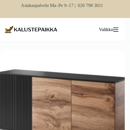
Skip
Asiakaspalvelu Ma–Pe 9–17 |
020 798 3011
to
content
Valikko