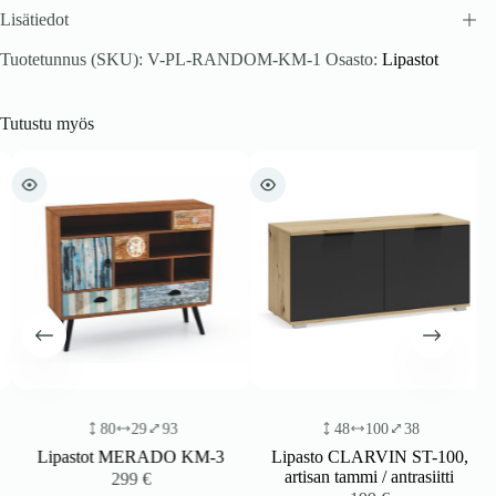
Lisätiedot
Tuotetunnus (SKU):
V-PL-RANDOM-KM-1
Osasto:
Lipastot
Tutustu myös
80
29
93
48
100
38
Lipastot MERADO KM-3
Lipasto CLARVIN ST-100,
artisan tammi / antrasiitti
299
€