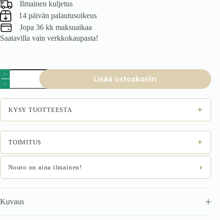
Ilmainen kuljetus
14 päivän palautusoikeus
Jopa 36 kk maksuaikaa
Saatavilla vain verkkokaupasta!
Lipasto
Lisää ostoskoriin
RAVENO
KM-
1,
tammi
+
KYSY TUOTTEESTA
/
musta
määrä
+
TOIMITUS
›
Nouto on aina ilmainen!
Kuvaus