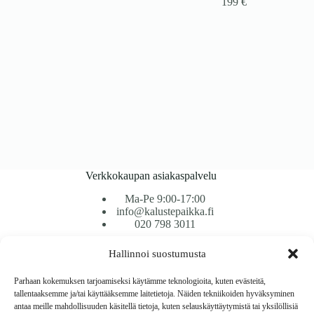
199
€
Verkkokaupan asiakaspalvelu
Ma-Pe 9:00-17:00
info@kalustepaikka.fi
020 798 3011
Hallinnoi suostumusta
Tavarantoimitus / Maksutavat
Toimitustavat
Parhaan kokemuksen tarjoamiseksi käytämme teknologioita, kuten evästeitä,
Maksutavat
tallentaaksemme ja/tai käyttääksemme laitetietoja. Näiden tekniikoiden hyväksyminen
Vaihto ja palautus
antaa meille mahdollisuuden käsitellä tietoja, kuten selauskäyttäytymistä tai yksilöllisiä