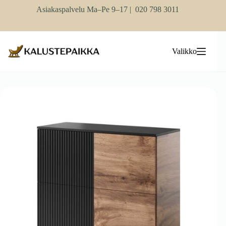
Skip
Asiakaspalvelu Ma–Pe 9–17 |
020 798 3011
to
content
Valikko