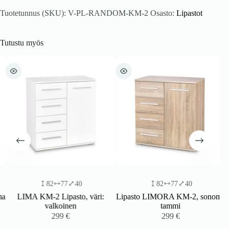
Tuotetunnus (SKU):
V-PL-RANDOM-KM-2
Osasto:
Lipastot
Tutustu myös
82
77
40
82
77
40
LIMA KM-2 Lipasto, väri:
Lipasto LIMORA KM-2, sonoma
valkoinen
tammi
299
€
299
€