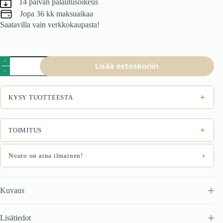
14 päivän palautusoikeus
Jopa 36 kk maksuaikaa
Saatavilla vain verkkokaupasta!
Lipasto
Lisää ostoskoriin
RAVENO
KM-
2,
tammi
+
KYSY TUOTTEESTA
/
musta
määrä
+
TOIMITUS
›
Nouto on aina ilmainen!
Kuvaus
Lisätiedot