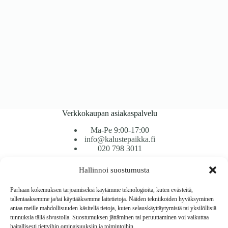
Verkkokaupan asiakaspalvelu
Ma-Pe 9:00-17:00
info@kalustepaikka.fi
020 798 3011
Hallinnoi suostumusta
Tavarantoimitus / Maksutavat
Toimitustavat
Parhaan kokemuksen tarjoamiseksi käytämme teknologioita, kuten evästeitä,
Maksutavat
tallentaaksemme ja/tai käyttääksemme laitetietoja. Näiden tekniikoiden hyväksyminen
Vaihto ja palautus
antaa meille mahdollisuuden käsitellä tietoja, kuten selauskäyttäytymistä tai yksilöllisiä
Reklamaatiot
tunnuksia tällä sivustolla. Suostumuksen jättäminen tai peruuttaminen voi vaikuttaa
haitallisesti tiettyihin ominaisuuksiin ja toimintoihin.