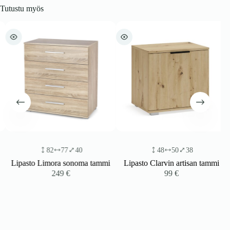
Tutustu myös
82
77
40
48
50
38
Lipasto Limora sonoma tammi
Lipasto Clarvin artisan tammi
249
€
99
€