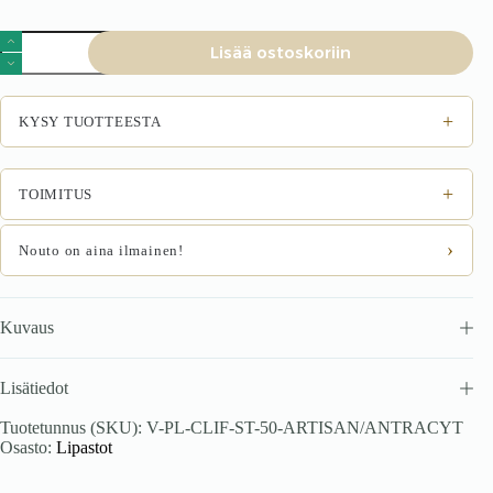
Lipasto
Lisää ostoskoriin
Clarvin
artisan
tammi
määrä
+
KYSY TUOTTEESTA
+
TOIMITUS
›
Nouto on aina ilmainen!
Kuvaus
Lisätiedot
Tuotetunnus (SKU):
V-PL-CLIF-ST-50-ARTISAN/ANTRACYT
Osasto:
Lipastot