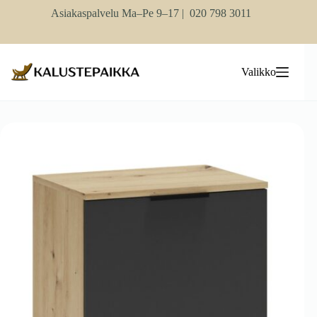
Skip
Asiakaspalvelu Ma–Pe 9–17 |
020 798 3011
to
content
Valikko