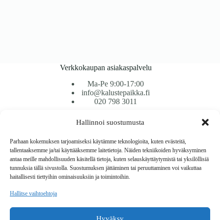
Verkkokaupan asiakaspalvelu
Ma-Pe 9:00-17:00
info@kalustepaikka.fi
020 798 3011
Hallinnoi suostumusta
Tavarantoimitus / Maksutavat
Toimitustavat
Parhaan kokemuksen tarjoamiseksi käytämme teknologioita, kuten evästeitä,
Maksutavat
tallentaaksemme ja/tai käyttääksemme laitetietoja. Näiden tekniikoiden hyväksyminen
Vaihto ja palautus
antaa meille mahdollisuuden käsitellä tietoja, kuten selauskäyttäytymistä tai yksilöllisiä
Reklamaatiot
tunnuksia tällä sivustolla. Suostumuksen jättäminen tai peruuttaminen voi vaikuttaa
haitallisesti tiettyihin ominaisuuksiin ja toimintoihin.
Tietoa
Hallitse vaihtoehtoja
Meistä
Rekisteri- ja tietosuojaseloste
Hyväksy