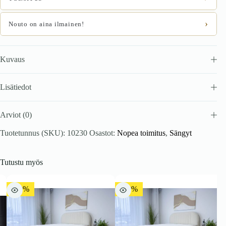
›
Nouto on aina ilmainen!
Kuvaus
Lisätiedot
Arviot (0)
Tuotetunnus (SKU):
10230
Osastot:
Nopea toimitus
,
Sängyt
Tutustu myös
-10%
-10%