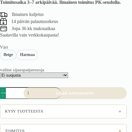
Toimitusaika 3–7 arkipäivää. Ilmainen toimitus PK-seudulla.
Ilmainen kuljetus
14 päivän palautusoikeus
Jopa 36 kk maksuaikaa
Saatavilla vain verkkokaupasta!
Väri
Beige
Harmaa
valitse sijauspatjansuoja
Kontinentaalisänky
Lisää ostoskoriin
Belicia
beige
-
160x200
+
KYSY TUOTTEESTA
määrä
+
TOIMITUS