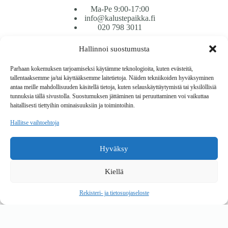
Ma-Pe 9:00-17:00
info@kalustepaikka.fi
020 798 3011
Hallinnoi suostumusta
Tavarantoimitus / Maksutavat
Toimitustavat
Parhaan kokemuksen tarjoamiseksi käytämme teknologioita, kuten evästeitä,
Maksutavat
tallentaaksemme ja/tai käyttääksemme laitetietoja. Näiden tekniikoiden hyväksyminen
Vaihto ja palautus
antaa meille mahdollisuuden käsitellä tietoja, kuten selauskäyttäytymistä tai yksilöllisiä
Reklamaatiot
tunnuksia tällä sivustolla. Suostumuksen jättäminen tai peruuttaminen voi vaikuttaa
haitallisesti tiettyihin ominaisuuksiin ja toimintoihin.
Tietoa
Hallitse vaihtoehtoja
Meistä
Rekisteri- ja tietosuojaseloste
Hyväksy
Copyright © 2026 Kalustepaikka
Kiellä
Verkkokauppa
Verkkokumppani Gramet
Rekisteri- ja tietosuojaseloste
Ostoskori