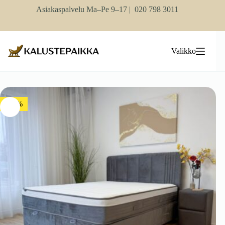
Skip
Asiakaspalvelu Ma–Pe 9–17 |
020 798 3011
to
content
Valikko
-10%