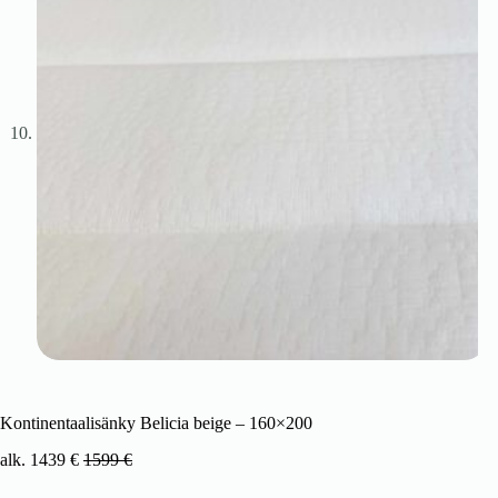
Kontinentaalisänky Belicia beige – 160×200
alk.
1439
€
1599
€