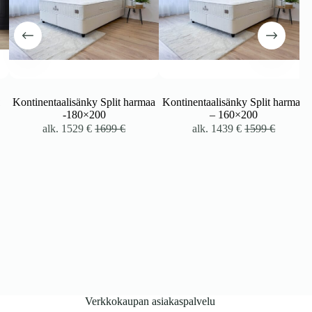
Kontinentaalisänky Split harmaa
Kontinentaalisänky Split harmaa
-180×200
– 160×200
alk.
1529
€
1699
€
alk.
1439
€
1599
€
Verkkokaupan asiakaspalvelu