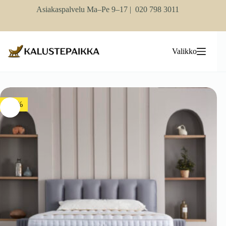
Skip
Asiakaspalvelu Ma–Pe 9–17 |
020 798 3011
to
content
Valikko
-10%