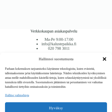
Verkkokaupan asiakaspalvelu
Ma-Pe 9:00-17:00
info@kalustepaikka.fi
020 798 3011
Hallinnoi suostumusta
Tavarantoimitus / Maksutavat
Toimitustavat
Parhaan kokemuksen tarjoamiseksi käytämme teknologioita, kuten evästeitä,
Maksutavat
tallentaaksemme ja/tai käyttääksemme laitetietoja. Näiden tekniikoiden hyväksyminen
Vaihto ja palautus
antaa meille mahdollisuuden käsitellä tietoja, kuten selauskäyttäytymistä tai yksilöllisiä
Reklamaatiot
tunnuksia tällä sivustolla. Suostumuksen jättäminen tai peruuttaminen voi vaikuttaa
haitallisesti tiettyihin ominaisuuksiin ja toimintoihin.
Tietoa
Hallitse vaihtoehtoja
Meistä
Rekisteri- ja tietosuojaseloste
Hyväksy
Copyright © 2026 Kalustepaikka