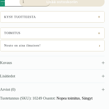
Lisää ostoskoriin
Bonita
-
120x200
määrä
+
KYSY TUOTTEESTA
+
TOIMITUS
›
Nouto on aina ilmainen!
Kuvaus
Lisätiedot
Arviot (0)
Tuotetunnus (SKU):
10249
Osastot:
Nopea toimitus
,
Sängyt