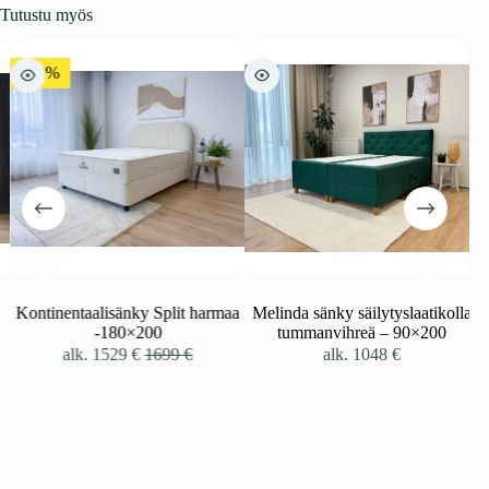
Tutustu myös
-10%
Kontinentaalisänky Split harmaa
Melinda sänky säilytyslaatikolla
-180×200
tummanvihreä – 90×200
alk.
1529
€
1699
€
alk.
1048
€