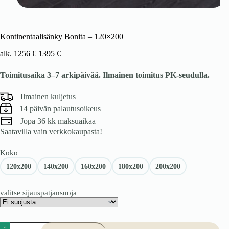
Kontinentaalisänky Bonita – 120×200
alk.
1256
€
1395
€
Toimitusaika 3–7 arkipäivää. Ilmainen toimitus PK-seudulla.
Ilmainen kuljetus
14 päivän palautusoikeus
Jopa 36 kk maksuaikaa
Saatavilla vain verkkokaupasta!
Koko
120x200
140x200
160x200
180x200
200x200
valitse sijauspatjansuoja
Kontinentaalisänky