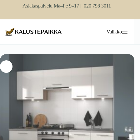
Skip
Asiakaspalvelu Ma–Pe 9–17 |
020 798 3011
to
content
Valikko