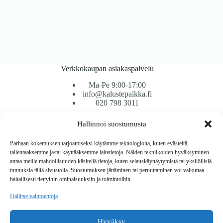
Verkkokaupan asiakaspalvelu
Ma-Pe 9:00-17:00
info@kalustepaikka.fi
020 798 3011
Hallinnoi suostumusta
Tavarantoimitus / Maksutavat
Toimitustavat
Parhaan kokemuksen tarjoamiseksi käytämme teknologioita, kuten evästeitä,
Maksutavat
tallentaaksemme ja/tai käyttääksemme laitetietoja. Näiden tekniikoiden hyväksyminen
Vaihto ja palautus
antaa meille mahdollisuuden käsitellä tietoja, kuten selauskäyttäytymistä tai yksilöllisiä
Reklamaatiot
tunnuksia tällä sivustolla. Suostumuksen jättäminen tai peruuttaminen voi vaikuttaa
haitallisesti tiettyihin ominaisuuksiin ja toimintoihin.
Tietoa
Hallitse vaihtoehtoja
Meistä
Rekisteri- ja tietosuojaseloste
Hyväksy