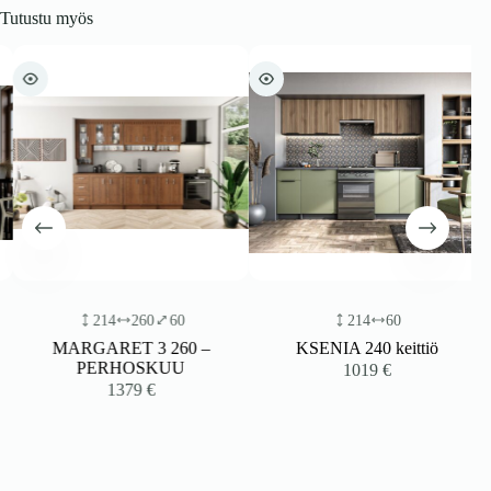
Tutustu myös
214
260
60
214
60
MARGARET 3 260 –
KSENIA 240 keittiö
PERHOSKUU
1019
€
1379
€