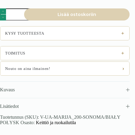
MARIJA
Lisää ostoskoriin
200
keittiö
määrä
+
KYSY TUOTTEESTA
+
TOIMITUS
›
Nouto on aina ilmainen!
Kuvaus
Lisätiedot
Tuotetunnus (SKU):
V-UA-MARIJA_200-SONOMA/BIAŁY
POŁYSK
Osasto:
Keittiö ja ruokailutila