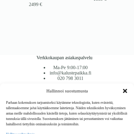
2499
€
Verkkokaupan asiakaspalvelu
Ma-Pe 9:00-17:00
info@kalustepaikka.fi
020 798 3011
Hallinnoi suostumusta
Tavarantoimitus / Maksutavat
Toimitustavat
Parhaan kokemuksen tarjoamiseksi käytämme teknologioita, kuten evästeitä,
Maksutavat
tallentaaksemme ja/tai käyttääksemme laitetietoja. Näiden tekniikoiden hyväksyminen
Vaihto ja palautus
antaa meille mahdollisuuden käsitellä tietoja, kuten selauskäyttäytymistä tai yksilöllisiä
Reklamaatiot
tunnuksia tällä sivustolla. Suostumuksen jättäminen tai peruuttaminen voi vaikuttaa
haitallisesti tiettyihin ominaisuuksiin ja toimintoihin.
Tietoa