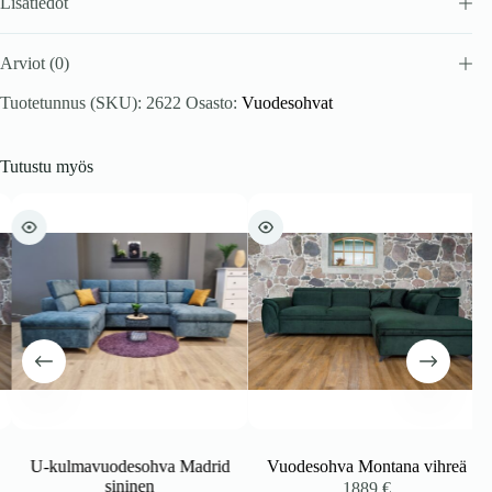
Lisätiedot
Arviot (0)
Tuotetunnus (SKU):
2622
Osasto:
Vuodesohvat
Tutustu myös
U-kulmavuodesohva Madrid
Vuodesohva Montana vihreä
sininen
kka:
1889
€