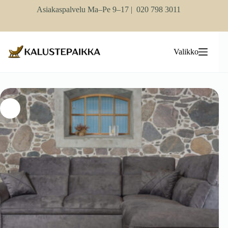
Skip
Asiakaspalvelu Ma–Pe 9–17 |
020 798 3011
to
content
Valikko