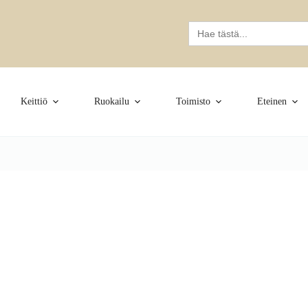
Search
for:
Keittiö
Ruokailu
Toimisto
Eteinen