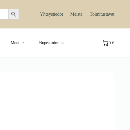
Search Button
Yhteystiedot
Meistä
Toimitustavat
0
€
Muut
Nopea toimitus
Ostoskori