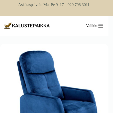
Skip
Asiakaspalvelu Ma–Pe 9–17 |
020 798 3011
to
content
Valikko