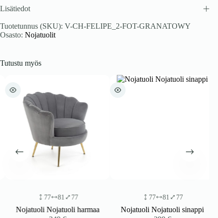
Lisätiedot
Tuotetunnus (SKU):
V-CH-FELIPE_2-FOT-GRANATOWY
Osasto:
Nojatuolit
Tutustu myös
77
81
77
77
81
77
Nojatuoli Nojatuoli harmaa
Nojatuoli Nojatuoli sinappi