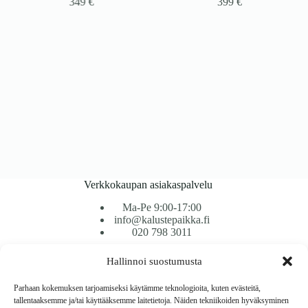
349
€
399
€
Verkkokaupan asiakaspalvelu
Ma-Pe 9:00-17:00
info@kalustepaikka.fi
020 798 3011
Hallinnoi suostumusta
Tavarantoimitus / Maksutavat
Toimitustavat
Parhaan kokemuksen tarjoamiseksi käytämme teknologioita, kuten evästeitä,
Maksutavat
tallentaaksemme ja/tai käyttääksemme laitetietoja. Näiden tekniikoiden hyväksyminen