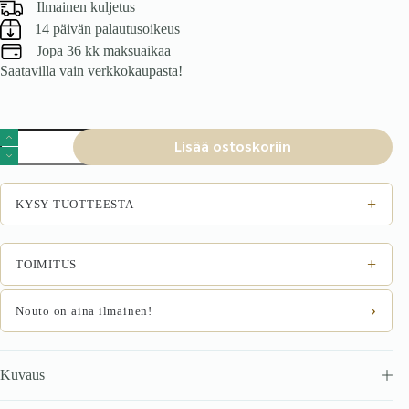
Ilmainen kuljetus
14 päivän palautusoikeus
Jopa 36 kk maksuaikaa
Saatavilla vain verkkokaupasta!
Nojatuoli
Lisää ostoskoriin
Nojatuoli
tummansininen
määrä
+
KYSY TUOTTEESTA
+
TOIMITUS
›
Nouto on aina ilmainen!
Kuvaus