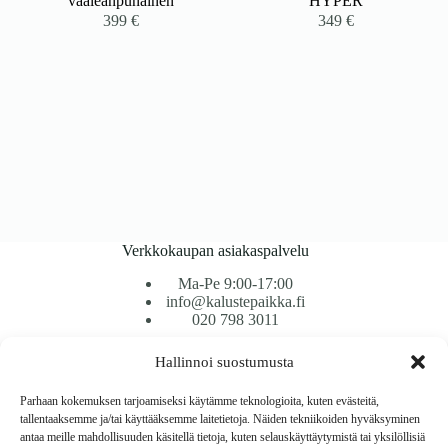
vaaleanpunainen
HYPER
399
€
349
€
Verkkokaupan asiakaspalvelu
Ma-Pe 9:00-17:00
info@kalustepaikka.fi
020 798 3011
Hallinnoi suostumusta
Tavarantoimitus / Maksutavat
Toimitustavat
Parhaan kokemuksen tarjoamiseksi käytämme teknologioita, kuten evästeitä,
Maksutavat
tallentaaksemme ja/tai käyttääksemme laitetietoja. Näiden tekniikoiden hyväksyminen
Vaihto ja palautus
antaa meille mahdollisuuden käsitellä tietoja, kuten selauskäyttäytymistä tai yksilöllisiä