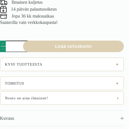
Ilmainen kuljetus
14 päivän palautusoikeus
Jopa 36 kk maksuaikaa
Saatavilla vain verkkokaupasta!
Nojatuoli
Lisää ostoskoriin
Nojatuoli
kerma
määrä
+
KYSY TUOTTEESTA
+
TOIMITUS
›
Nouto on aina ilmainen!
Kuvaus