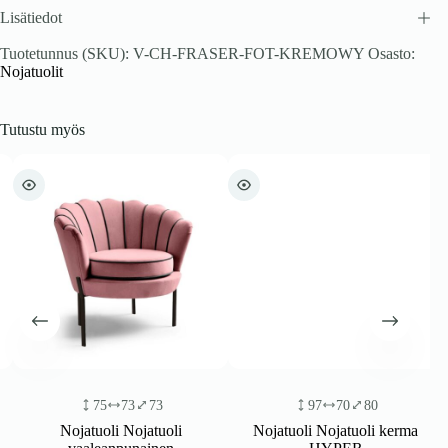
Lisätiedot
Tuotetunnus (SKU):
V-CH-FRASER-FOT-KREMOWY
Osasto:
Nojatuolit
Tutustu myös
75
73
73
97
70
80
Nojatuoli Nojatuoli
Nojatuoli Nojatuoli kerma