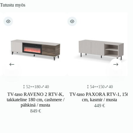
Tutustu myös
52
180
40
54
150
40
TV-taso RAVENO 2 RTV-K,
TV-taso PAXORA RTV-1, 150
takkateline 180 cm, cashmere /
cm, kasmir / musta
pähkinä / musta
449
€
849
€