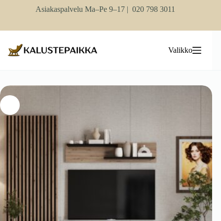
Skip
Asiakaspalvelu Ma–Pe 9–17 |
020 798 3011
to
content
Valikko