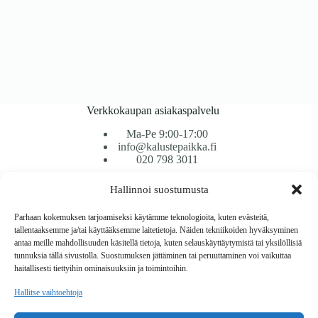
Verkkokaupan asiakaspalvelu
Ma-Pe 9:00-17:00
info@kalustepaikka.fi
020 798 3011
Hallinnoi suostumusta
Tavarantoimitus / Maksutavat
Toimitustavat
Parhaan kokemuksen tarjoamiseksi käytämme teknologioita, kuten evästeitä,
Maksutavat
tallentaaksemme ja/tai käyttääksemme laitetietoja. Näiden tekniikoiden hyväksyminen
Vaihto ja palautus
antaa meille mahdollisuuden käsitellä tietoja, kuten selauskäyttäytymistä tai yksilöllisiä
Reklamaatiot
tunnuksia tällä sivustolla. Suostumuksen jättäminen tai peruuttaminen voi vaikuttaa
haitallisesti tiettyihin ominaisuuksiin ja toimintoihin.
Tietoa
Hallitse vaihtoehtoja
Meistä