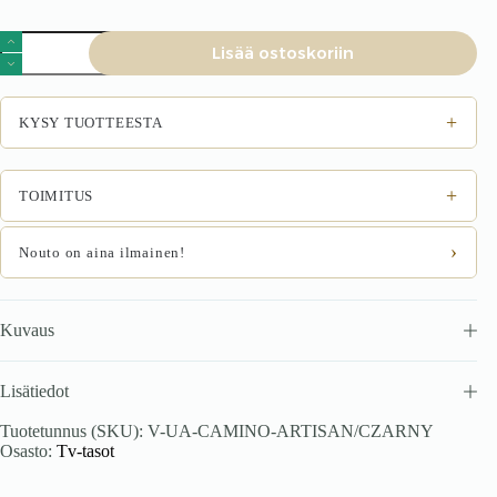
Nojatuoli
Lisää ostoskoriin
kalustesarja
ALTESSA
määrä
+
KYSY TUOTTEESTA
+
TOIMITUS
›
Nouto on aina ilmainen!
Kuvaus
Lisätiedot
Tuotetunnus (SKU):
V-UA-CAMINO-ARTISAN/CZARNY
Osasto:
Tv-tasot