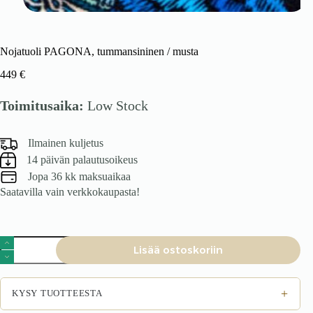
Nojatuoli PAGONA, tummansininen / musta
449
€
Toimitusaika:
Low Stock
Ilmainen kuljetus
14 päivän palautusoikeus
Jopa 36 kk maksuaikaa
Saatavilla vain verkkokaupasta!
Nojatuoli
Lisää ostoskoriin
PAGONA,
tummansininen
/
musta
+
KYSY TUOTTEESTA
määrä