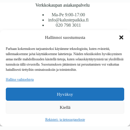
Verkkokaupan asiakaspalvelu
Ma-Pe 9:00-17:00
info@kalustepaikka.fi
020 798 3011
Hallinnoi suostumusta
Tavarantoimitus / Maksutavat
Toimitustavat
Parhaan kokemuksen tarjoamiseksi käytämme teknologioita, kuten evästeitä,
Maksutavat
tallentaaksemme ja/tai käyttääksemme laitetietoja. Näiden tekniikoiden hyväksyminen
Vaihto ja palautus
antaa meille mahdollisuuden käsitellä tietoja, kuten selauskäyttäytymistä tai yksilöllisiä
Reklamaatiot
tunnuksia tällä sivustolla. Suostumuksen jättäminen tai peruuttaminen voi vaikuttaa
haitallisesti tiettyihin ominaisuuksiin ja toimintoihin.
Tietoa
Hallitse vaihtoehtoja
Meistä
Rekisteri- ja tietosuojaseloste
Hyväksy
Copyright © 2026 Kalustepaikka
Kiellä
Verkkokauppa
Verkkokumppani Gramet
Rekisteri- ja tietosuojaseloste
Ostoskori