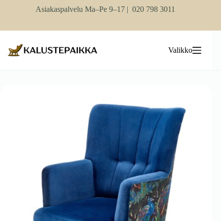
Skip
Asiakaspalvelu Ma–Pe 9–17 |
020 798 3011
to
content
Valikko