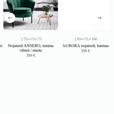
75
73
73
83
75
160
Nojatuoli ANSERO, tumma
AURORA nojatuoli, harmaa
vihreä / musta
599
€
399
€