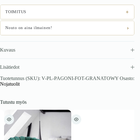
+
TOIMITUS
›
Nouto on aina ilmainen!
Kuvaus
Lisätiedot
Tuotetunnus (SKU):
V-PL-PAGONI-FOT-GRANATOWY
Osasto:
Nojatuolit
Tutustu myös