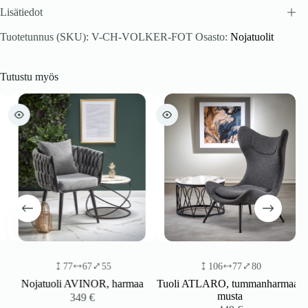
Lisätiedot
Tuotetunnus (SKU):
V-CH-VOLKER-FOT
Osasto:
Nojatuolit
Tutustu myös
77
67
55
106
77
80
Nojatuoli AVINOR, harmaa
Tuoli ATLARO, tummanharmaa /
musta
349
€