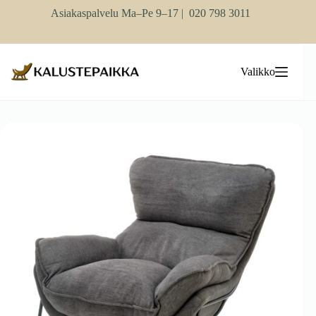
Skip
Asiakaspalvelu Ma–Pe 9–17 |
020 798 3011
to
content
Valikko