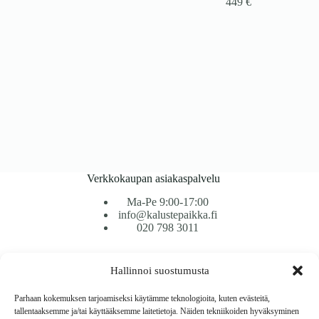
449
€
Verkkokaupan asiakaspalvelu
Ma-Pe 9:00-17:00
info@kalustepaikka.fi
020 798 3011
Tavarantoimitus / Maksutavat
Hallinnoi suostumusta
Toimitustavat
Maksutavat
Parhaan kokemuksen tarjoamiseksi käytämme teknologioita, kuten evästeitä,
Vaihto ja palautus
tallentaaksemme ja/tai käyttääksemme laitetietoja. Näiden tekniikoiden hyväksyminen