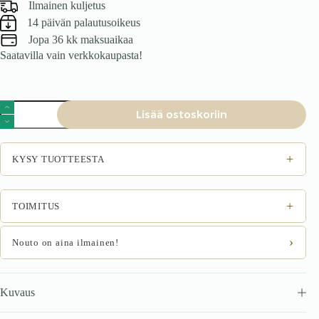
Ilmainen kuljetus
14 päivän palautusoikeus
Jopa 36 kk maksuaikaa
Saatavilla vain verkkokaupasta!
Nojatuoli
Lisää ostoskoriin
VOLK,
tummanharmaa
/
musta
+
KYSY TUOTTEESTA
määrä
+
TOIMITUS
›
Nouto on aina ilmainen!
Kuvaus