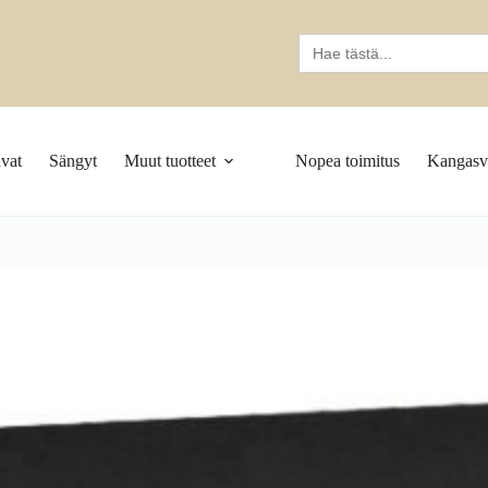
Search
for:
vat
Sängyt
Muut tuotteet
Nopea toimitus
Kangasva