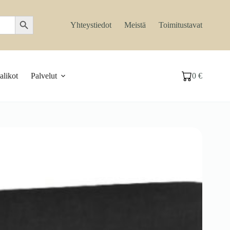
Search Button
Yhteystiedot
Meistä
Toimitustavat
likot
Palvelut
0
€
Ostoskori