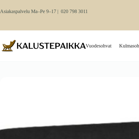
Skip
to
Asiakaspalvelu Ma–Pe 9–17 |
020 798 3011
content
Vuodesohvat
Kulmasoh