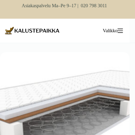
Skip
Asiakaspalvelu Ma–Pe 9–17 |
020 798 3011
to
content
Valikko