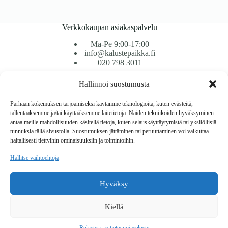
Verkkokaupan asiakaspalvelu
Ma-Pe 9:00-17:00
info@kalustepaikka.fi
020 798 3011
Hallinnoi suostumusta
Tavarantoimitus / Maksutavat
Toimitustavat
Parhaan kokemuksen tarjoamiseksi käytämme teknologioita, kuten evästeitä,
Maksutavat
tallentaaksemme ja/tai käyttääksemme laitetietoja. Näiden tekniikoiden hyväksyminen
Vaihto ja palautus
antaa meille mahdollisuuden käsitellä tietoja, kuten selauskäyttäytymistä tai yksilöllisiä
Reklamaatiot
tunnuksia tällä sivustolla. Suostumuksen jättäminen tai peruuttaminen voi vaikuttaa
haitallisesti tiettyihin ominaisuuksiin ja toimintoihin.
Tietoa
Hallitse vaihtoehtoja
Meistä
Rekisteri- ja tietosuojaseloste
Hyväksy
Copyright © 2026 Kalustepaikka
Kiellä
Verkkokauppa
Verkkokumppani Gramet