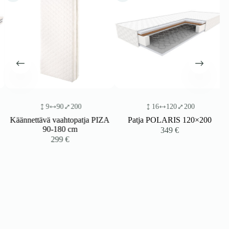
9
90
200
16
120
200
Käännettävä vaahtopatja PIZA
Patja POLARIS 120×200
90-180 cm
349
€
299
€