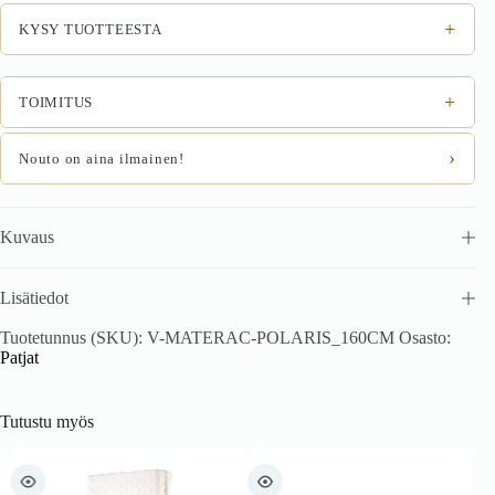
määrä
+
KYSY TUOTTEESTA
+
TOIMITUS
›
Nouto on aina ilmainen!
Kuvaus
Lisätiedot
Tuotetunnus (SKU):
V-MATERAC-POLARIS_160CM
Osasto:
Patjat
Tutustu myös