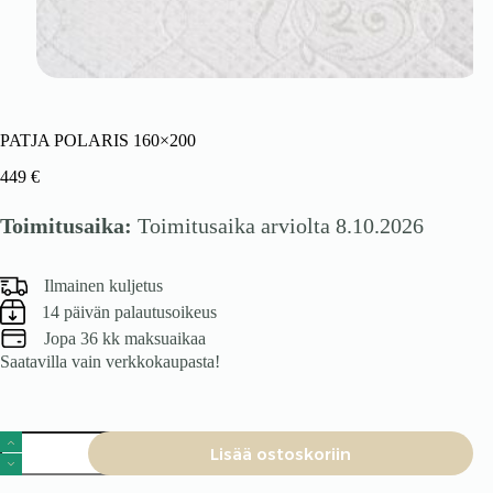
PATJA POLARIS 160×200
449
€
Toimitusaika:
Toimitusaika arviolta 8.10.2026
Ilmainen kuljetus
14 päivän palautusoikeus
Jopa 36 kk maksuaikaa
Saatavilla vain verkkokaupasta!
PATJA
Lisää ostoskoriin
POLARIS
160x200