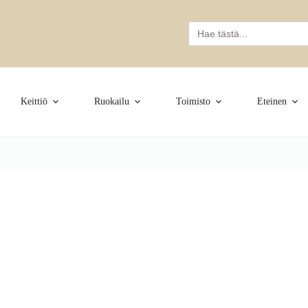
Search
for:
Keittiö
Ruokailu
Toimisto
Eteinen