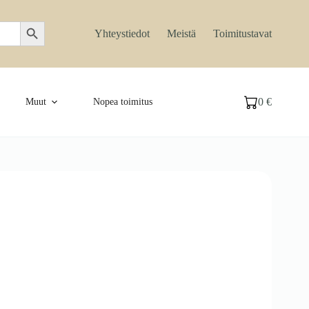
Search Button
Yhteystiedot
Meistä
Toimitustavat
0
€
Muut
Nopea toimitus
Ostoskori