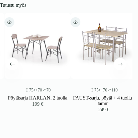
Tutustu myös
75
70
70
75
70
110
Pöytäsarja HARLAN, 2 tuolia
FAUST-sarja, pöytä + 4 tuolia /
tammi
199
€
249
€