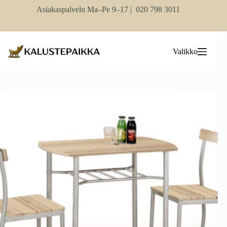
Skip
Asiakaspalvelu Ma–Pe 9–17 |
020 798 3011
to
content
Valikko