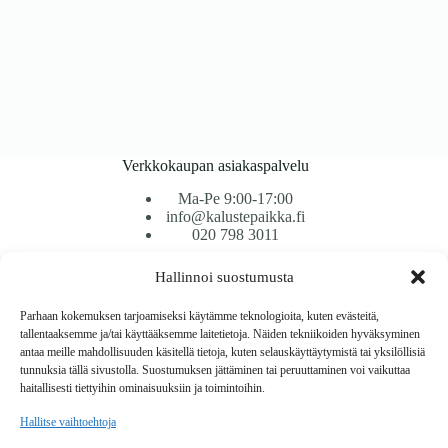
Verkkokaupan asiakaspalvelu
Ma-Pe 9:00-17:00
info@kalustepaikka.fi
020 798 3011
Hallinnoi suostumusta
Tavarantoimitus / Maksutavat
Toimitustavat
Parhaan kokemuksen tarjoamiseksi käytämme teknologioita, kuten evästeitä,
Maksutavat
tallentaaksemme ja/tai käyttääksemme laitetietoja. Näiden tekniikoiden hyväksyminen
Vaihto ja palautus
antaa meille mahdollisuuden käsitellä tietoja, kuten selauskäyttäytymistä tai yksilöllisiä
Reklamaatiot
tunnuksia tällä sivustolla. Suostumuksen jättäminen tai peruuttaminen voi vaikuttaa
haitallisesti tiettyihin ominaisuuksiin ja toimintoihin.
Tietoa
Hallitse vaihtoehtoja
Meistä