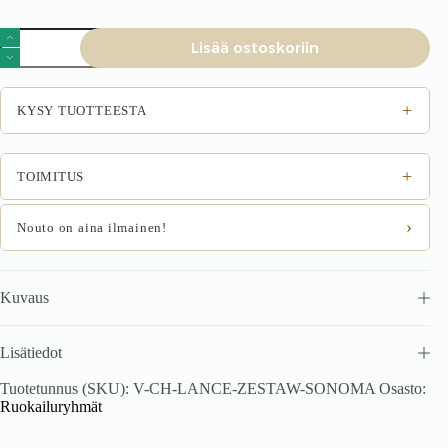
Ruokapöytä
Lisää ostoskoriin
DUNTON-
sarjaan.
määrä
+
KYSY TUOTTEESTA
+
TOIMITUS
›
Nouto on aina ilmainen!
Kuvaus
Lisätiedot
Tuotetunnus (SKU):
V-CH-LANCE-ZESTAW-SONOMA
Osasto:
Ruokailuryhmät