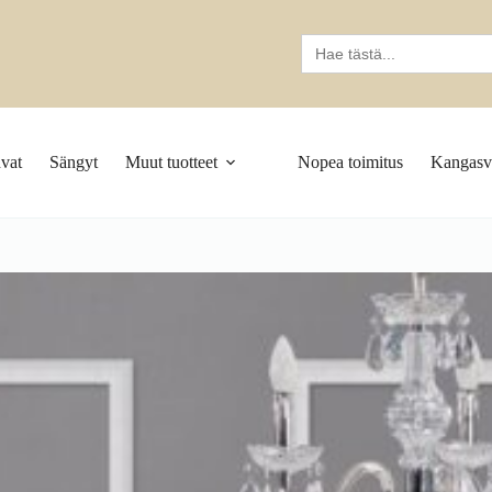
Search
for:
vat
Sängyt
Muut tuotteet
Nopea toimitus
Kangasva