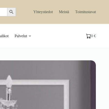
Search Button
Yhteystiedot
Meistä
Toimitustavat
likot
Palvelut
0
€
Ostoskori