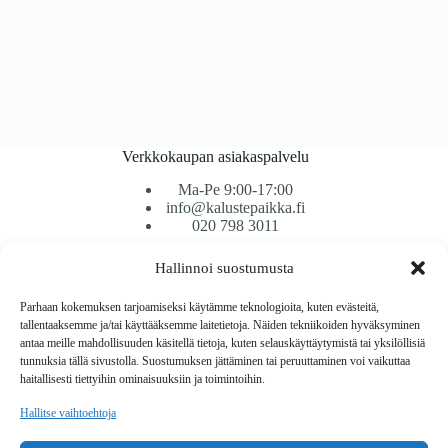
Verkkokaupan asiakaspalvelu
Ma-Pe 9:00-17:00
info@kalustepaikka.fi
020 798 3011
Hallinnoi suostumusta
Tavarantoimitus / Maksutavat
Toimitustavat
Parhaan kokemuksen tarjoamiseksi käytämme teknologioita, kuten evästeitä,
Maksutavat
tallentaaksemme ja/tai käyttääksemme laitetietoja. Näiden tekniikoiden hyväksyminen
Vaihto ja palautus
antaa meille mahdollisuuden käsitellä tietoja, kuten selauskäyttäytymistä tai yksilöllisiä
Reklamaatiot
tunnuksia tällä sivustolla. Suostumuksen jättäminen tai peruuttaminen voi vaikuttaa
haitallisesti tiettyihin ominaisuuksiin ja toimintoihin.
Tietoa
Hallitse vaihtoehtoja
Meistä