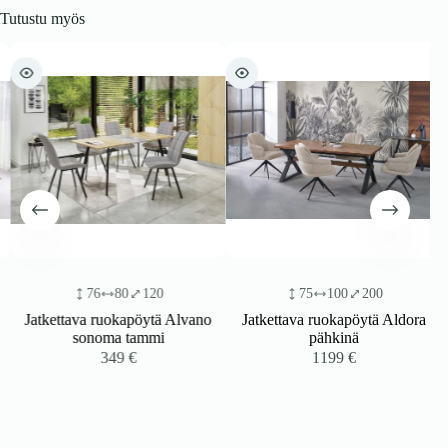
Tutustu myös
76
80
120
75
100
200
Jatkettava ruokapöytä Alvano
Jatkettava ruokapöytä Aldora
sonoma tammi
pähkinä
349
€
1199
€