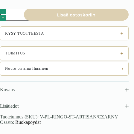
Jatkettava
Lisää ostoskoriin
ruokapöytä
Rinero
määrä
+
KYSY TUOTTEESTA
+
TOIMITUS
›
Nouto on aina ilmainen!
Kuvaus
Lisätiedot
Tuotetunnus (SKU):
V-PL-RINGO-ST-ARTISAN/CZARNY
Osasto:
Ruokapöydät