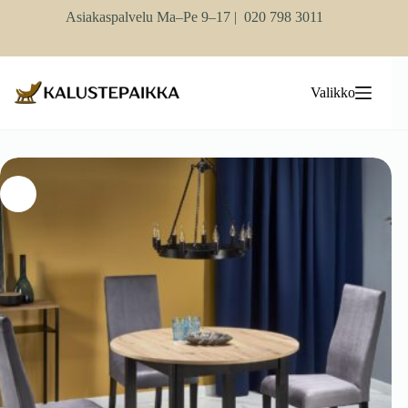
Skip
Asiakaspalvelu Ma–Pe 9–17 |
020 798 3011
to
content
Valikko