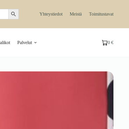
Search Button
Yhteystiedot
Meistä
Toimitustavat
likot
Palvelut
0
€
Ostoskori