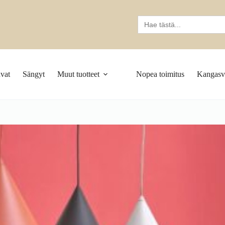
Search
for:
vat
Sängyt
Muut tuotteet
Nopea toimitus
Kangasva