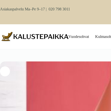
Skip
to
Asiakaspalvelu Ma–Pe 9–17 |
020 798 3011
content
Vuodesohvat
Kulmasoh