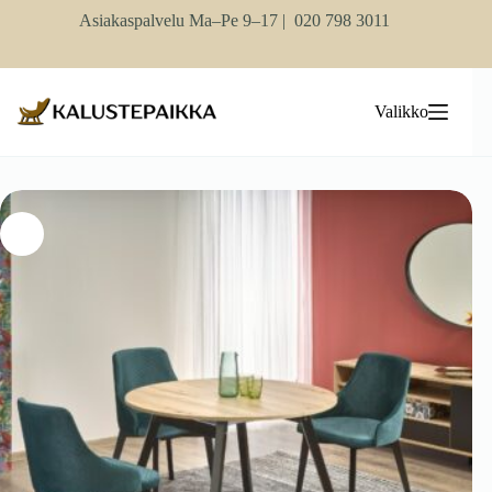
Skip
Asiakaspalvelu Ma–Pe 9–17 |
020 798 3011
to
content
Valikko