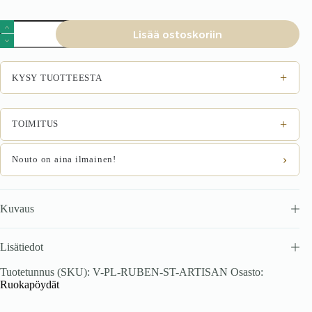
Ruokapöytä
Lisää ostoskoriin
RUBANO,
tammi
määrä
+
KYSY TUOTTEESTA
+
TOIMITUS
›
Nouto on aina ilmainen!
Kuvaus
Lisätiedot
Tuotetunnus (SKU):
V-PL-RUBEN-ST-ARTISAN
Osasto:
Ruokapöydät