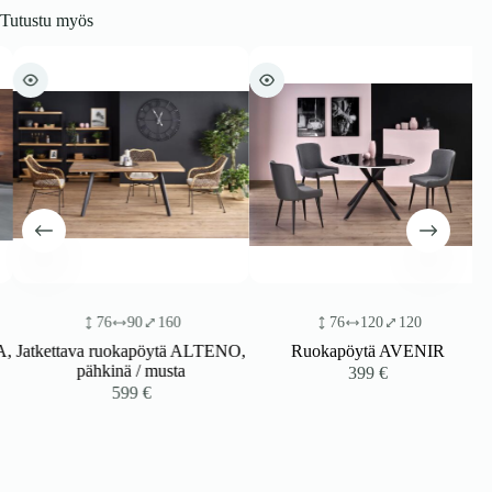
Tutustu myös
76
90
160
76
120
120
Jatkettava ruokapöytä ALTENO,
Ruokapöytä AVENIR
pähkinä / musta
399
€
599
€