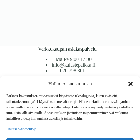
Verkkokaupan asiakaspalvelu
Ma-Pe 9:00-17:00
info@kalustepaikka.fi
020 798 3011
Hallinnoi suostumusta
Tavarantoimitus / Maksutavat
Toimitustavat
Parhaan kokemuksen tarjoamiseksi käytämme teknologioita, kuten evästeitä,
Maksutavat
tallentaaksemme ja/tai käyttääksemme laitetietoja. Näiden tekniikoiden hyväksyminen
Vaihto ja palautus
antaa meille mahdollisuuden käsitellä tietoja, kuten selauskäyttäytymistä tai yksilöllisiä
Reklamaatiot
tunnuksia tällä sivustolla. Suostumuksen jättäminen tai peruuttaminen voi vaikuttaa
haitallisesti tiettyihin ominaisuuksiin ja toimintoihin.
Tietoa
Hallitse vaihtoehtoja
Meistä