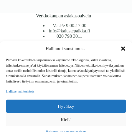
Verkkokaupan asiakaspalvelu
Ma-Pe 9:00-17:00
info@kalustepaikka.fi
020 798 3011
Hallinnoi suostumusta
Tavarantoimitus / Maksutavat
Toimitustavat
Parhaan kokemuksen tarjoamiseksi käytämme teknologioita, kuten evästeitä,
Maksutavat
tallentaaksemme ja/tai käyttääksemme laitetietoja. Näiden tekniikoiden hyväksyminen
Vaihto ja palautus
antaa meille mahdollisuuden käsitellä tietoja, kuten selauskäyttäytymistä tai yksilöllisiä
Reklamaatiot
tunnuksia tällä sivustolla. Suostumuksen jättäminen tai peruuttaminen voi vaikuttaa
haitallisesti tiettyihin ominaisuuksiin ja toimintoihin.
Tietoa
Hallitse vaihtoehtoja
Meistä
Rekisteri- ja tietosuojaseloste
Hyväksy
Copyright © 2026 Kalustepaikka
Kiellä
Verkkokauppa
Verkkokumppani Gramet