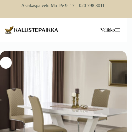
Skip
Asiakaspalvelu Ma–Pe 9–17 |
020 798 3011
to
content
Valikko