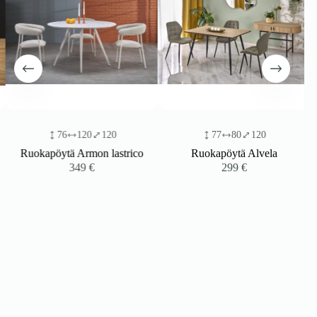
76
120
120
77
80
120
Ruokapöytä Armon lastrico
Ruokapöytä Alvela
349
€
299
€