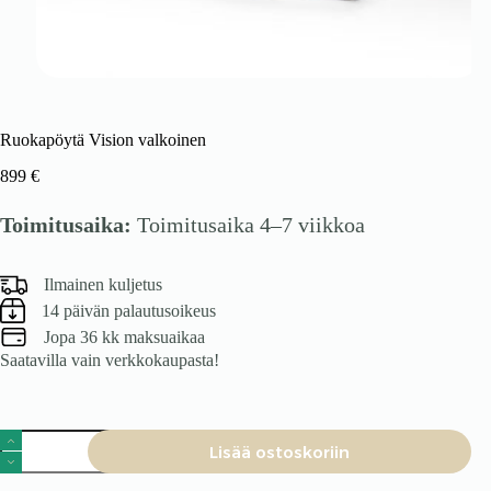
Ruokapöytä Vision valkoinen
899
€
Toimitusaika:
Toimitusaika 4–7 viikkoa
Ilmainen kuljetus
14 päivän palautusoikeus
Jopa 36 kk maksuaikaa
Saatavilla vain verkkokaupasta!
Ruokapöytä
Lisää ostoskoriin
Vision
valkoinen