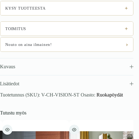
määrä
+
KYSY TUOTTEESTA
+
TOIMITUS
›
Nouto on aina ilmainen!
Kuvaus
Lisätiedot
Tuotetunnus (SKU):
V-CH-VISION-ST
Osasto:
Ruokapöydät
Tutustu myös