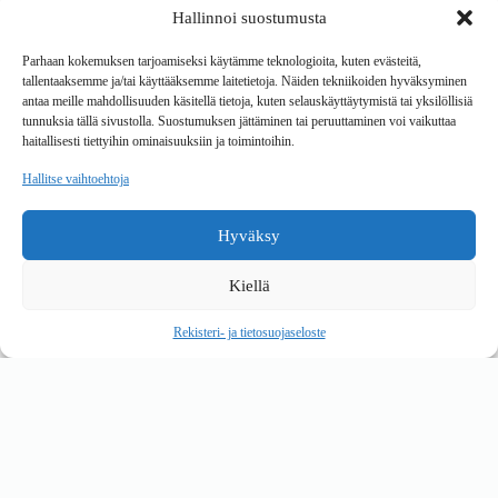
Hallinnoi suostumusta
Tavarantoimitus / Maksutavat
Toimitustavat
Parhaan kokemuksen tarjoamiseksi käytämme teknologioita, kuten evästeitä,
Maksutavat
tallentaaksemme ja/tai käyttääksemme laitetietoja. Näiden tekniikoiden hyväksyminen
Vaihto ja palautus
antaa meille mahdollisuuden käsitellä tietoja, kuten selauskäyttäytymistä tai yksilöllisiä
Reklamaatiot
tunnuksia tällä sivustolla. Suostumuksen jättäminen tai peruuttaminen voi vaikuttaa
haitallisesti tiettyihin ominaisuuksiin ja toimintoihin.
Tietoa
Hallitse vaihtoehtoja
Meistä
Rekisteri- ja tietosuojaseloste
Hyväksy
Copyright © 2026 Kalustepaikka
Kiellä
Verkkokauppa
Verkkokumppani Gramet
Rekisteri- ja tietosuojaseloste
Ostoskori