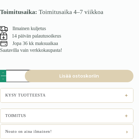
Toimitusaika:
Toimitusaika 4–7 viikkoa
Ilmainen kuljetus
14 päivän palautusoikeus
Jopa 36 kk maksuaikaa
Saatavilla vain verkkokaupasta!
Ruokapöytä
Lisää ostoskoriin
WILLIAM,
tumma
pähkinä
määrä
+
KYSY TUOTTEESTA
+
TOIMITUS
›
Nouto on aina ilmainen!