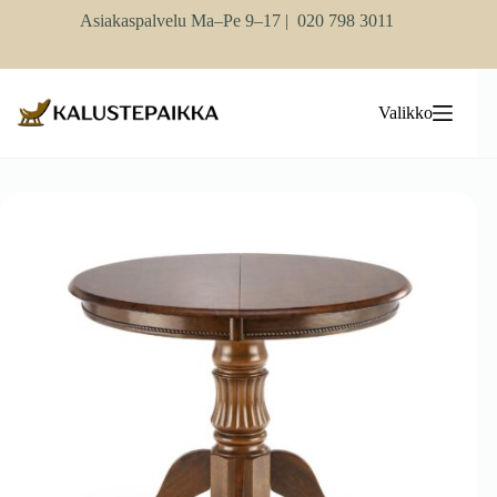
Skip
Asiakaspalvelu Ma–Pe 9–17 |
020 798 3011
to
content
Valikko