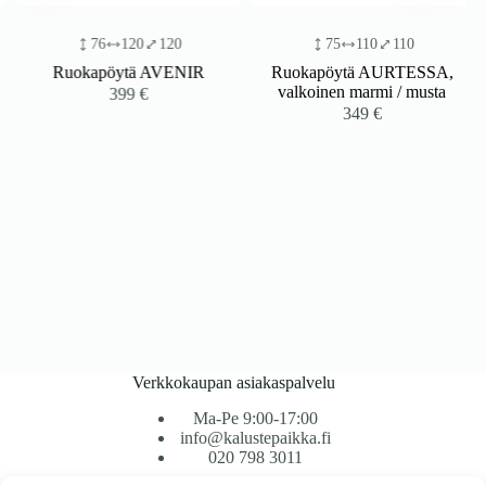
76
120
120
75
110
110
Ruokapöytä AVENIR
Ruokapöytä AURTESSA,
valkoinen marmi / musta
399
€
349
€
Verkkokaupan asiakaspalvelu
Ma-Pe 9:00-17:00
info@kalustepaikka.fi
020 798 3011