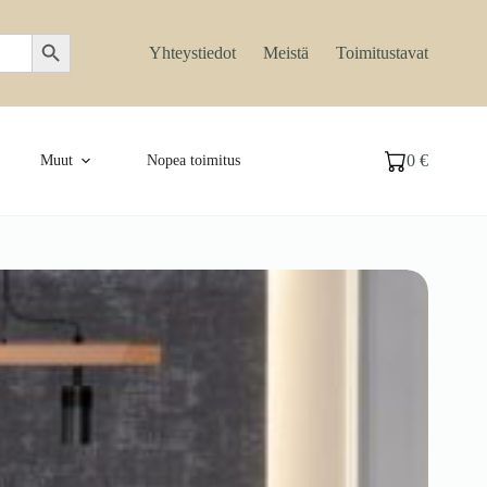
Search Button
Yhteystiedot
Meistä
Toimitustavat
0
€
Muut
Nopea toimitus
Ostoskori