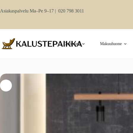
Skip
to
Asiakaspalvelu Ma–Pe 9–17 |
020 798 3011
content
Olohuone
Makuuhuone