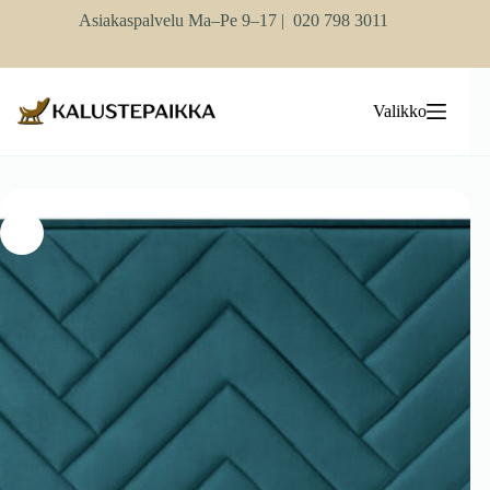
Skip
Asiakaspalvelu Ma–Pe 9–17 |
020 798 3011
to
content
Valikko