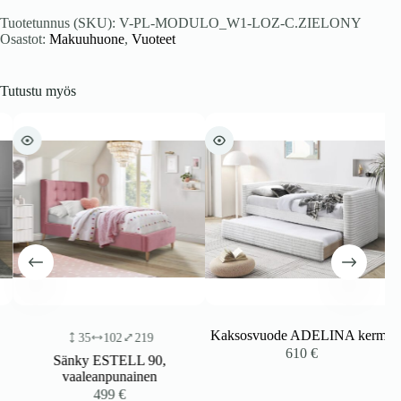
Tuotetunnus (SKU):
V-PL-MODULO_W1-LOZ-C.ZIELONY
Osastot:
Makuuhuone
,
Vuoteet
Tutustu myös
Kaksosvuode ADELINA kerma
35
102
219
610
€
Sänky ESTELL 90,
vaaleanpunainen
499
€