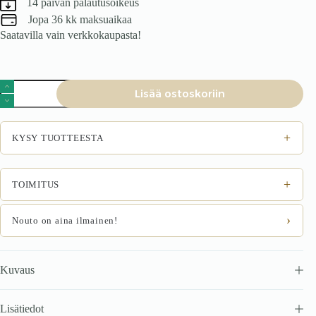
14 päivän palautusoikeus
Jopa 36 kk maksuaikaa
Saatavilla vain verkkokaupasta!
Sängynpääty
Lisää ostoskoriin
MONTERO
W1,
tummanvihreä
Monolith
+
KYSY TUOTTEESTA
37
määrä
+
TOIMITUS
›
Nouto on aina ilmainen!
Kuvaus
Lisätiedot