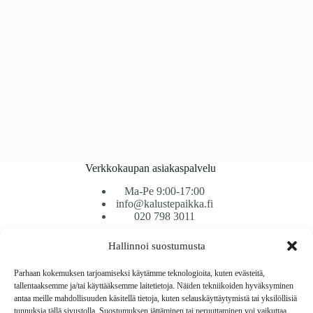
Verkkokaupan asiakaspalvelu
Ma-Pe 9:00-17:00
info@kalustepaikka.fi
020 798 3011
Hallinnoi suostumusta
Tavarantoimitus / Maksutavat
Toimitustavat
Parhaan kokemuksen tarjoamiseksi käytämme teknologioita, kuten evästeitä,
Maksutavat
tallentaaksemme ja/tai käyttääksemme laitetietoja. Näiden tekniikoiden hyväksyminen
Vaihto ja palautus
antaa meille mahdollisuuden käsitellä tietoja, kuten selauskäyttäytymistä tai yksilöllisiä
Reklamaatiot
tunnuksia tällä sivustolla. Suostumuksen jättäminen tai peruuttaminen voi vaikuttaa