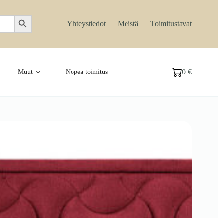
Search Button
Yhteystiedot
Meistä
Toimitustavat
0
€
Muut
Nopea toimitus
Ostoskori