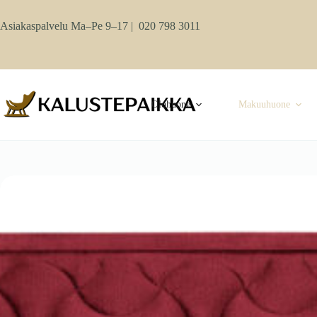
Skip
to
Asiakaspalvelu Ma–Pe 9–17 |
020 798 3011
content
Olohuone
Makuuhuone