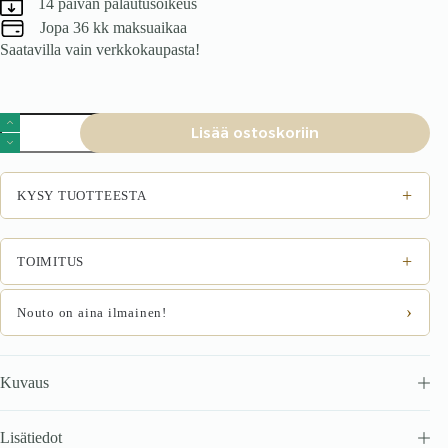
14 päivän palautusoikeus
Jopa 36 kk maksuaikaa
Saatavilla vain verkkokaupasta!
Sängynpääty
Lisää ostoskoriin
MONTERO
W2,
tummanvihreä
Monolith
+
KYSY TUOTTEESTA
37
määrä
+
TOIMITUS
›
Nouto on aina ilmainen!
Kuvaus
Lisätiedot