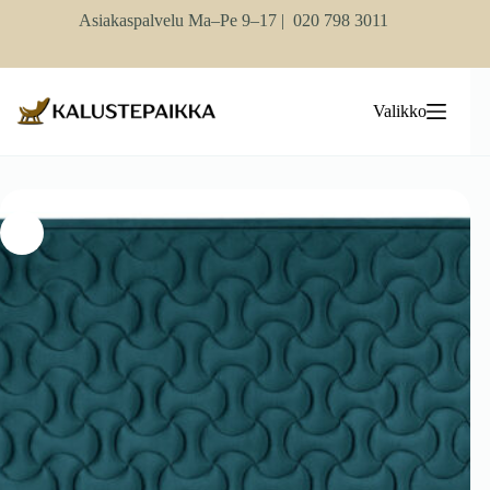
Skip
Asiakaspalvelu Ma–Pe 9–17 |
020 798 3011
to
content
Valikko