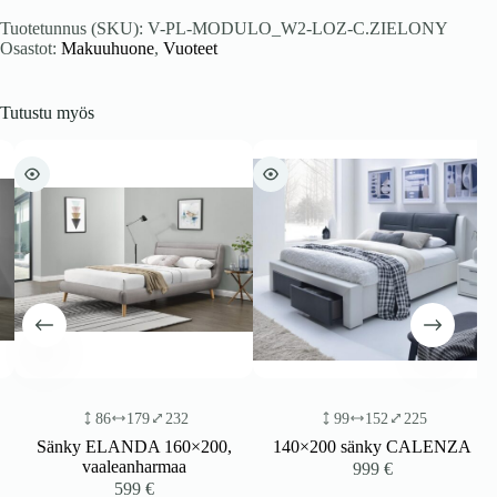
Tuotetunnus (SKU):
V-PL-MODULO_W2-LOZ-C.ZIELONY
Osastot:
Makuuhuone
,
Vuoteet
Tutustu myös
86
179
232
99
152
225
Sänky ELANDA 160×200,
140×200 sänky CALENZA
vaaleanharmaa
999
€
599
€