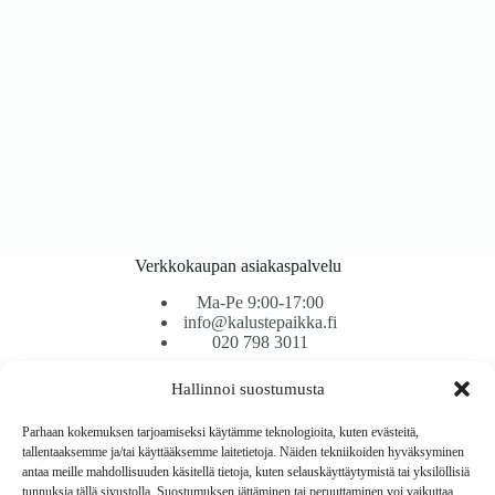
Verkkokaupan asiakaspalvelu
Ma-Pe 9:00-17:00
info@kalustepaikka.fi
020 798 3011
Hallinnoi suostumusta
Tavarantoimitus / Maksutavat
Toimitustavat
Parhaan kokemuksen tarjoamiseksi käytämme teknologioita, kuten evästeitä,
Maksutavat
tallentaaksemme ja/tai käyttääksemme laitetietoja. Näiden tekniikoiden hyväksyminen
Vaihto ja palautus
antaa meille mahdollisuuden käsitellä tietoja, kuten selauskäyttäytymistä tai yksilöllisiä
Reklamaatiot
tunnuksia tällä sivustolla. Suostumuksen jättäminen tai peruuttaminen voi vaikuttaa