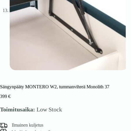
Sängynpääty MONTERO W2, tummanvihreä Monolith 37
399
€
Toimitusaika:
Low Stock
Ilmainen kuljetus