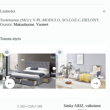
Lisätiedot
Tuotetunnus (SKU):
V-PL-MODULO_W3-LOZ-C.ZIELONY
Osastot:
Makuuhuone
,
Vuoteet
Tutustu myös
Sänky ARIZ, valkoinen
102
218
169