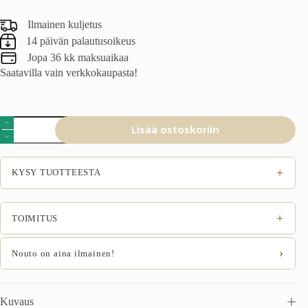
Ilmainen kuljetus
14 päivän palautusoikeus
Jopa 36 kk maksuaikaa
Saatavilla vain verkkokaupasta!
Sängynpääty
Lisää ostoskoriin
MONTERO
W3,
tummanvihreä
Monolith
+
KYSY TUOTTEESTA
37
määrä
+
TOIMITUS
›
Nouto on aina ilmainen!
Kuvaus