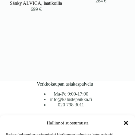
284
€
Sänky ALVICA, laatikoilla
699
€
Verkkokaupan asiakaspalvelu
Ma-Pe 9:00-17:00
info@kalustepaikka.fi
020 798 3011
Tavarantoimitus / Maksutavat
Hallinnoi suostumusta
Toimitustavat
Maksutavat
Parhaan kokemuksen tarjoamiseksi käytämme teknologioita, kuten evästeitä,