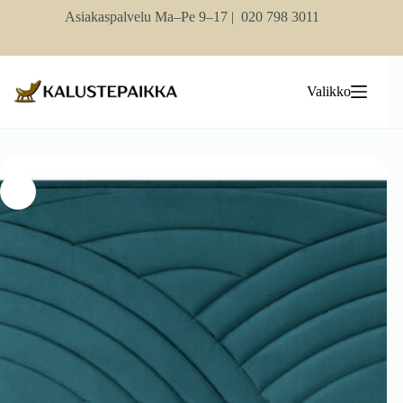
Skip
Asiakaspalvelu Ma–Pe 9–17 |
020 798 3011
to
content
Valikko